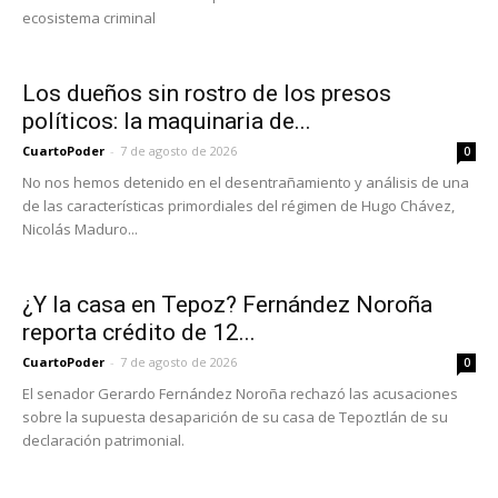
ecosistema criminal
Los dueños sin rostro de los presos
políticos: la maquinaria de...
CuartoPoder
-
7 de agosto de 2026
0
No nos hemos detenido en el desentrañamiento y análisis de una
de las características primordiales del régimen de Hugo Chávez,
Nicolás Maduro...
¿Y la casa en Tepoz? Fernández Noroña
reporta crédito de 12...
CuartoPoder
-
7 de agosto de 2026
0
El senador Gerardo Fernández Noroña rechazó las acusaciones
sobre la supuesta desaparición de su casa de Tepoztlán de su
declaración patrimonial.