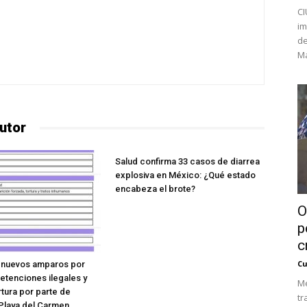
CI
im
de
Ma
utor
Salud confirma 33 casos de diarrea
explosiva en México: ¿Qué estado
encabeza el brote?
O
p
c
Cu
nuevos amparos por
etenciones ilegales y
Mé
rtura por parte de
tr
 Playa del Carmen