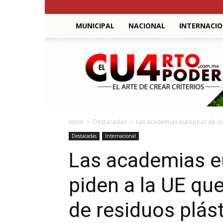
MUNICIPAL
NACIONAL
INTERNACI
El
Cuarto
Poder
Inicio
Destacadas
Las academias europeas de cien
Destacadas
Internacional
Las academias e
piden a la UE que
de residuos plás