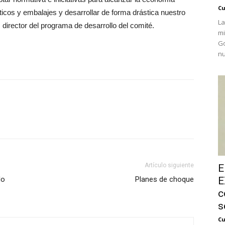
Cu
ásticos y embalajes y desarrollar de forma drástica nuestro
La
 director del programa de desarrollo del comité.
mi
Go
nu
Artículo siguiente
E
do
Planes de choque
E
c
s
Cu