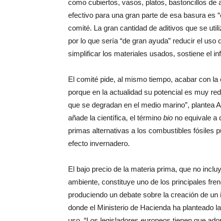
como cubiertos, vasos, platos, bastoncillos de 
efectivo para una gran parte de esa basura es “e
comité. La gran cantidad de aditivos que se utili
por lo que sería “de gran ayuda” reducir el uso
simplificar los materiales usados, sostiene el i
El comité pide, al mismo tiempo, acabar con la 
porque en la actualidad su potencial es muy re
que se degradan en el medio marino”, plantea 
añade la científica, el término
bio
no equivale a 
primas alternativas a los combustibles fósiles
efecto invernadero.
El bajo precio de la materia prima, que no incl
ambiente, constituye uno de los principales fre
produciendo un debate sobre la creación de un 
donde el Ministerio de Hacienda ha planteado la
uso. “Los legisladores europeos tienen que adop