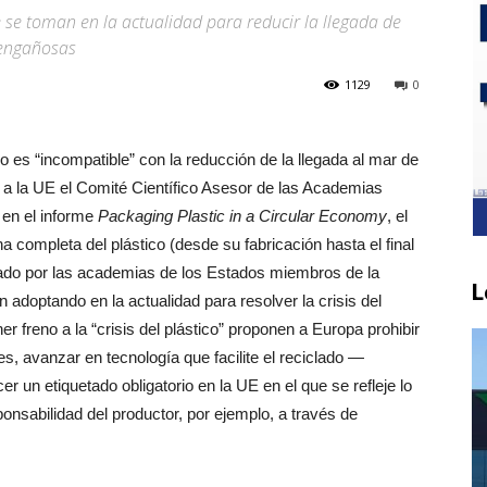
se toman en la actualidad para reducir la llegada de
 engañosas
1129
0
co es “incompatible” con la reducción de la llegada al mar de
e a la UE el Comité Científico Asesor de las Academias
 en el informe
Packaging Plastic in a Circular Economy
, el
 completa del plástico (desde su fabricación hasta el final
ormado por las academias de los Estados miembros de la
L
adoptando en la actualidad para resolver la crisis del
r freno a la “crisis del plástico” proponen a Europa prohibir
es, avanzar en tecnología que facilite el reciclado —
r un etiquetado obligatorio en la UE en el que se refleje lo
onsabilidad del productor, por ejemplo, a través de