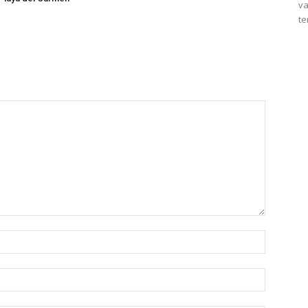
va
te