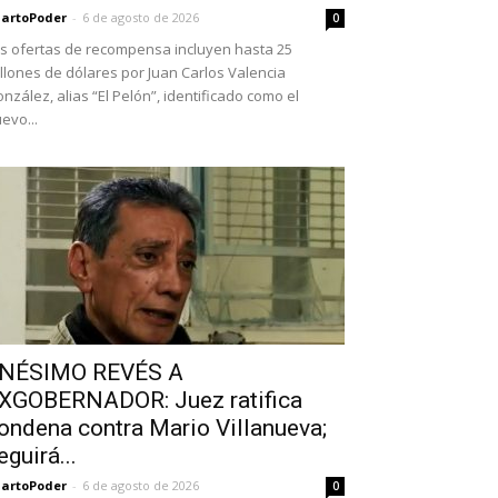
artoPoder
-
6 de agosto de 2026
0
s ofertas de recompensa incluyen hasta 25
llones de dólares por Juan Carlos Valencia
nzález, alias “El Pelón”, identificado como el
evo...
NÉSIMO REVÉS A
XGOBERNADOR: Juez ratifica
ondena contra Mario Villanueva;
eguirá...
artoPoder
-
6 de agosto de 2026
0