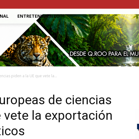
ONAL
ENTRETENIMIENTO
cias piden a la UE que vete la...
uropeas de ciencias
 vete la exportación
ticos