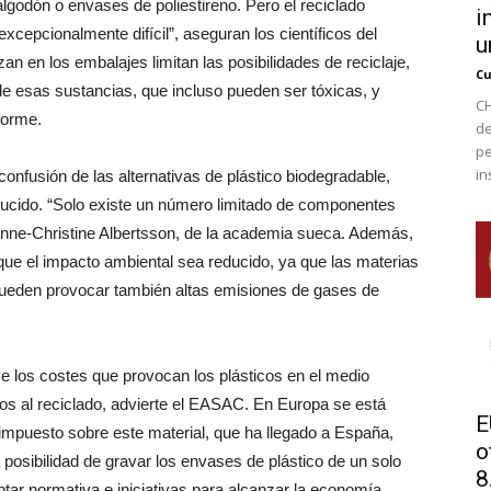
algodón o envases de poliestireno. Pero el reciclado
i
xcepcionalmente difícil”, aseguran los científicos del
u
zan en los embalajes limitan las posibilidades de reciclaje,
Cu
 de esas sustancias, que incluso pueden ser tóxicas, y
CH
nforme.
de
pe
in
confusión de las alternativas de plástico biodegradable,
ducido. “Solo existe un número limitado de componentes
Anne-Christine Albertsson, de la academia sueca. Además,
que el impacto ambiental sea reducido, ya que las materias
 pueden provocar también altas emisiones de gases de
uye los costes que provocan los plásticos en el medio
nos al reciclado, advierte el EASAC. En Europa se está
E
impuesto sobre este material, que ha llegado a España,
o
 posibilidad de gravar los envases de plástico de un solo
8.
tar normativa e iniciativas para alcanzar la economía