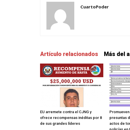
CuartoPoder
Artículo relacionados
Más del a
EU arremete contra el CJNG y
Promueven 
ofrece recompensas inéditas por 8
presuntas d
de sus grandes líderes
actos de to
policías en