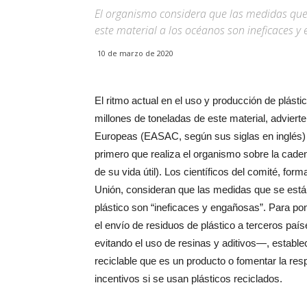
El organismo considera que las medidas que 
este material a los océanos son ineficaces y
10 de marzo de 2020
El ritmo actual en el uso y producción de plásti
millones de toneladas de este material, adviert
Europeas (EASAC, según sus siglas en inglés)
primero que realiza el organismo sobre la cadena
de su vida útil). Los científicos del comité, f
Unión, consideran que las medidas que se están 
plástico son “ineficaces y engañosas”. Para pone
el envío de residuos de plástico a terceros país
evitando el uso de resinas y aditivos—, establece
reciclable que es un producto o fomentar la resp
incentivos si se usan plásticos reciclados.