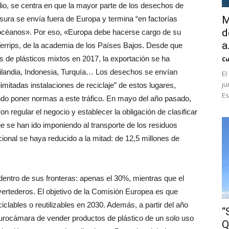
io, se centra en que la mayor parte de los desechos de
M
sura se envía fuera de Europa y termina “en factorías
d
s océanos». Por eso, «Europa debe hacerse cargo de su
a.
Verrips, de la academia de los Países Bajos. Desde que
s de plásticos mixtos en 2017, la exportación se ha
Cu
ilandia, Indonesia, Turquía… Los desechos se envían
El
ju
imitadas instalaciones de reciclaje” de estos lugares,
Es
ando poner normas a este tráfico. En mayo del año pasado,
n regular el negocio y establecer la obligación de clasificar
e se han ido imponiendo al transporte de los residuos
ional se haya reducido a la mitad: de 12,5 millones de
dentro de sus fronteras: apenas el 30%, mientras que el
ertederos. El objetivo de la Comisión Europea es que
clables o reutilizables en 2030. Además, a partir del año
“
 Eurocámara de vender productos de plástico de un solo uso
Q