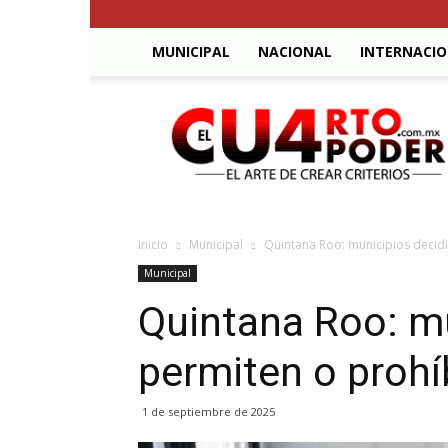
MUNICIPAL
NACIONAL
INTERNACI
El
Cuarto
Poder
Inicio
Municipal
Quintana Roo: municipios decidi
Municipal
Quintana Roo: mu
permiten o prohí
1 de septiembre de 2025