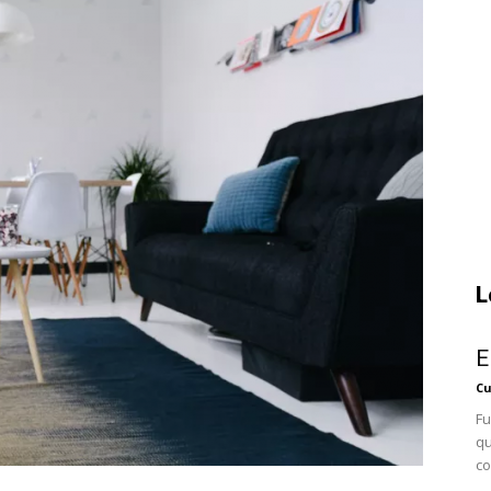
L
E
Cu
Fu
qu
co