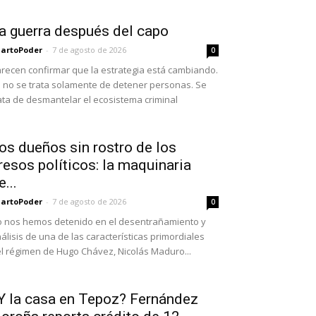
a guerra después del capo
artoPoder
-
7 de agosto de 2026
0
recen confirmar que la estrategia está cambiando.
 no se trata solamente de detener personas. Se
ata de desmantelar el ecosistema criminal
os dueños sin rostro de los
resos políticos: la maquinaria
e...
artoPoder
-
7 de agosto de 2026
0
 nos hemos detenido en el desentrañamiento y
álisis de una de las características primordiales
l régimen de Hugo Chávez, Nicolás Maduro...
Y la casa en Tepoz? Fernández