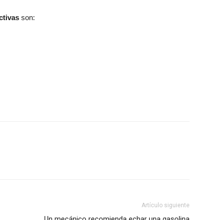
ctivas
son:
Artículo siguiente
Un mecánico recomienda echar una gasolina