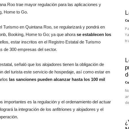
tana Roo trae mayor regulación para las aplicaciones y
L
g, Home to Go.
Cu
del Turismo en Quintana Roo, se regularizará y pondrá en
Pa
rbnb, Booking, Home to Go; ya que ahora
se establecen los
Ya
tr
 ellos, estar inscritos en el Registro Estatal de Turismo
ás de 300 empresas del sector.
L
tatal, señaló que los alojadores tienen la obligación de
p
ón del turista este servicio de hospedaje, así como estar en
d
arlos
las sanciones pueden alcanzar hasta los 100 mil
Cu
No
an
os importantes es la regulación y el ordenamiento del actuar
de
grará la integración de los anfitriones y alojadores y el
operación.
¿