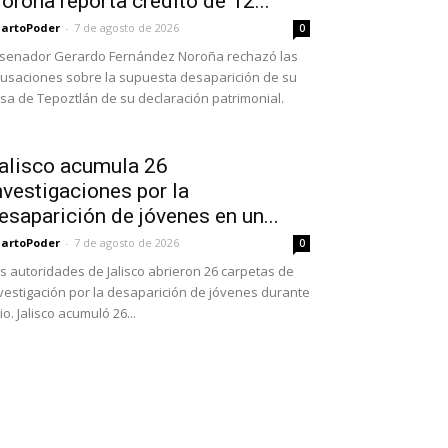
oroña reporta crédito de 12...
artoPoder
-
7 de agosto de 2026
0
 senador Gerardo Fernández Noroña rechazó las
usaciones sobre la supuesta desaparición de su
sa de Tepoztlán de su declaración patrimonial.
alisco acumula 26
nvestigaciones por la
esaparición de jóvenes en un...
artoPoder
-
7 de agosto de 2026
0
s autoridades de Jalisco abrieron 26 carpetas de
vestigación por la desaparición de jóvenes durante
lio. Jalisco acumuló 26...