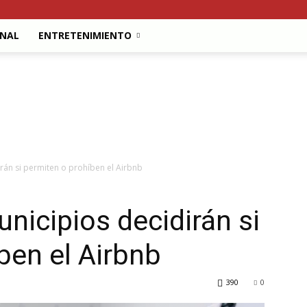
ONAL
ENTRETENIMIENTO
rán si permiten o prohíben el Airbnb
nicipios decidirán si
ben el Airbnb
390
0