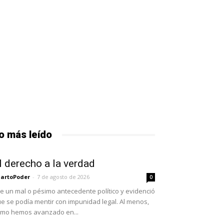
o más leído
l derecho a la verdad
artoPoder
-
7 de agosto de 2026
0
e un mal o pésimo antecedente político y evidenció
e se podía mentir con impunidad legal. Al menos,
mo hemos avanzado en...