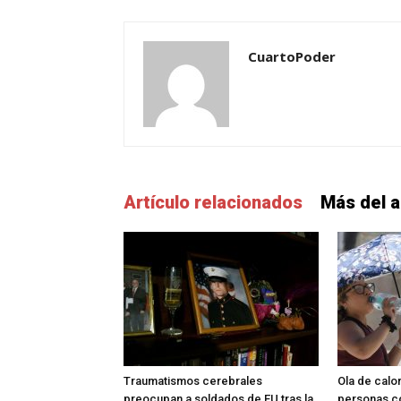
CuartoPoder
Artículo relacionados
Más del a
Traumatismos cerebrales
Ola de calo
preocupan a soldados de EU tras la
personas c