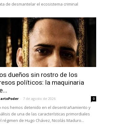
ata de desmantelar el ecosistema criminal
os dueños sin rostro de los
resos políticos: la maquinaria
e...
artoPoder
-
7 de agosto de 2026
0
 nos hemos detenido en el desentrañamiento y
álisis de una de las características primordiales
l régimen de Hugo Chávez, Nicolás Maduro...