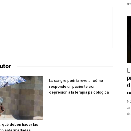
tr
utor
L
p
La sangre podría revelar cómo
d
responde un paciente con
depresión a la terapia psicológica
Cu
No
an
de
r: qué deben hacer las
on enfermedades