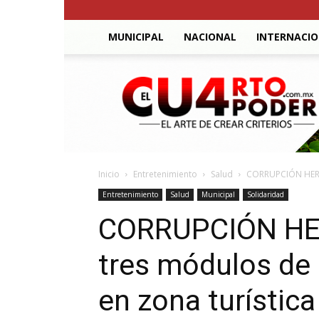
MUNICIPAL
NACIONAL
INTERNACI
El
Cuarto
Poder
Inicio
Entretenimiento
Salud
CORRUPCIÓN HERED
Entretenimiento
Salud
Municipal
Solidaridad
CORRUPCIÓN HER
tres módulos de
en zona turístic