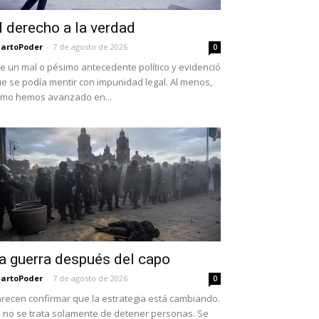
l derecho a la verdad
artoPoder
-
7 de agosto de 2026
0
e un mal o pésimo antecedente político y evidenció
e se podía mentir con impunidad legal. Al menos,
mo hemos avanzado en...
a guerra después del capo
artoPoder
-
7 de agosto de 2026
0
recen confirmar que la estrategia está cambiando.
 no se trata solamente de detener personas. Se