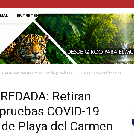
ONAL
ENTRETENIMIENTO
ADA: Retiran tres módulos de pruebas COVID-19 en zona turística de...
EDADA: Retiran
 pruebas COVID-19
a de Playa del Carmen