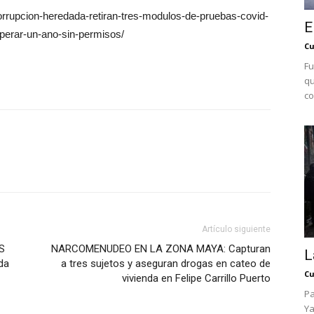
orrupcion-heredada-retiran-tres-modulos-de-pruebas-covid-
E
operar-un-ano-sin-permisos/
Cu
Fu
qu
co
Artículo siguiente
S
NARCOMENUDEO EN LA ZONA MAYA: Capturan
L
da
a tres sujetos y aseguran drogas en cateo de
Cu
vivienda en Felipe Carrillo Puerto
Pa
Ya