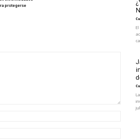
¿
ara protegerse
N
Cu
El
ac
ca
J
i
d
Cu
La
in
ju