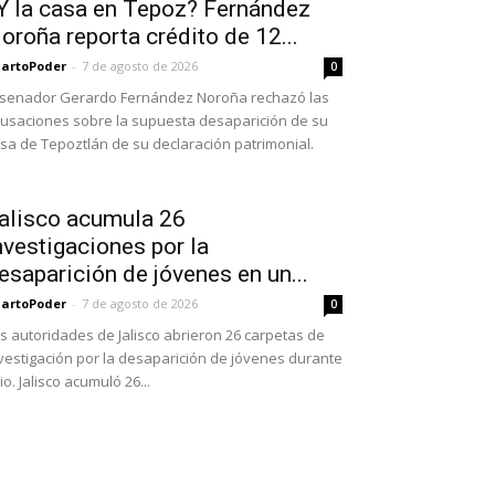
Y la casa en Tepoz? Fernández
oroña reporta crédito de 12...
artoPoder
-
7 de agosto de 2026
0
 senador Gerardo Fernández Noroña rechazó las
usaciones sobre la supuesta desaparición de su
sa de Tepoztlán de su declaración patrimonial.
alisco acumula 26
nvestigaciones por la
esaparición de jóvenes en un...
artoPoder
-
7 de agosto de 2026
0
s autoridades de Jalisco abrieron 26 carpetas de
vestigación por la desaparición de jóvenes durante
lio. Jalisco acumuló 26...