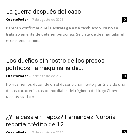
La guerra después del capo
CuartoPoder
-
7 de agosto de 2026
0
Parecen confirmar que la estrategia está cambiando. Ya no se
trata solamente de detener personas. Se trata de desmantelar el
ecosistema criminal
Los dueños sin rostro de los presos
políticos: la maquinaria de...
CuartoPoder
-
7 de agosto de 2026
0
No nos hemos detenido en el desentrañamiento y análisis de una
de las características primordiales del régimen de Hugo Chávez,
Nicolás Maduro...
¿Y la casa en Tepoz? Fernández Noroña
reporta crédito de 12...
CuartoPoder
-
7 de agosto de 2026
0