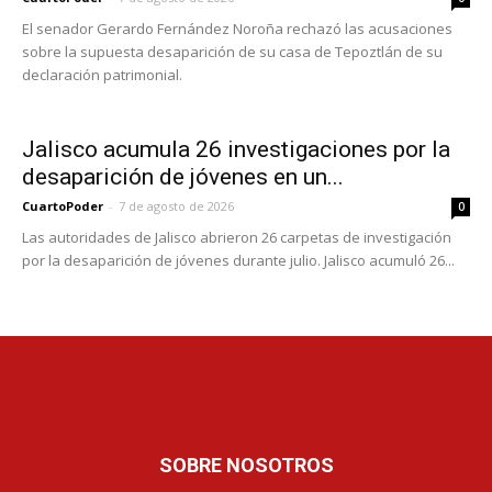
El senador Gerardo Fernández Noroña rechazó las acusaciones
sobre la supuesta desaparición de su casa de Tepoztlán de su
declaración patrimonial.
Jalisco acumula 26 investigaciones por la
desaparición de jóvenes en un...
CuartoPoder
-
7 de agosto de 2026
0
Las autoridades de Jalisco abrieron 26 carpetas de investigación
por la desaparición de jóvenes durante julio. Jalisco acumuló 26...
SOBRE NOSOTROS