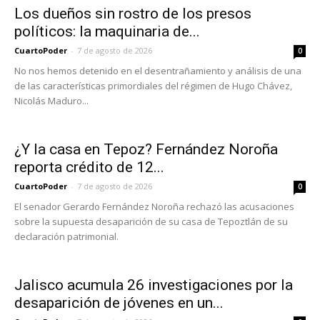
Los dueños sin rostro de los presos
políticos: la maquinaria de...
CuartoPoder
-
7 de agosto de 2026
0
No nos hemos detenido en el desentrañamiento y análisis de una
de las características primordiales del régimen de Hugo Chávez,
Nicolás Maduro...
¿Y la casa en Tepoz? Fernández Noroña
reporta crédito de 12...
CuartoPoder
-
7 de agosto de 2026
0
El senador Gerardo Fernández Noroña rechazó las acusaciones
sobre la supuesta desaparición de su casa de Tepoztlán de su
declaración patrimonial.
Jalisco acumula 26 investigaciones por la
desaparición de jóvenes en un...