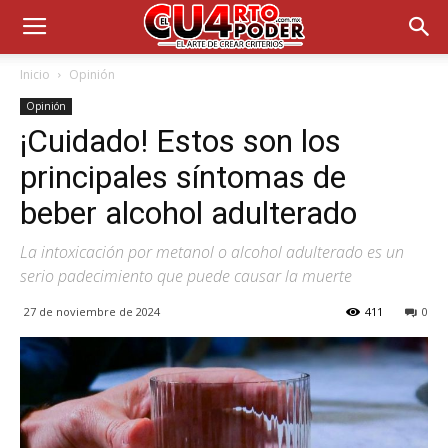
Inicio
Opinión
Opinión
¡Cuidado! Estos son los
principales síntomas de
beber alcohol adulterado
La intoxicación por metanol o alcohol adulterado es un
serio padecimiento que puede causar la muerte
27 de noviembre de 2024
411
0