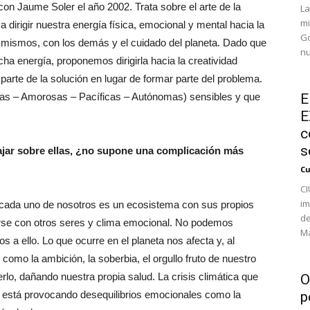
n Jaume Soler el año 2002. Trata sobre el arte de la
La
mi
 dirigir nuestra energía física, emocional y mental hacia la
Go
os mismos, con los demás y el cuidado del planeta. Dado que
nu
icha energía, proponemos dirigirla hacia la creatividad
rte de la solución en lugar de formar parte del problema.
s – Amorosas – Pacíficas – Autónomas) sensibles y que
E
E
c
s
bajar sobre ellas, ¿no supone una complicación más
Cu
CI
im
 cada uno de nosotros es un ecosistema con sus propios
de
ularse con otros seres y clima emocional. No podemos
Ma
 a ello. Lo que ocurre en el planeta nos afecta y, al
omo la ambición, la soberbia, el orgullo fruto de nuestro
lo, dañando nuestra propia salud. La crisis climática que
O
 está provocando desequilibrios emocionales como la
p