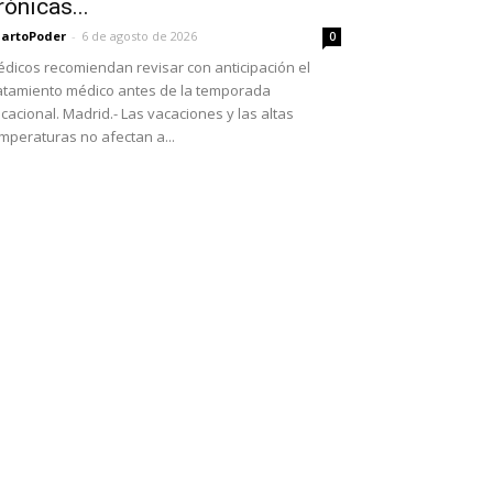
rónicas...
artoPoder
-
6 de agosto de 2026
0
dicos recomiendan revisar con anticipación el
atamiento médico antes de la temporada
cacional. Madrid.- Las vacaciones y las altas
mperaturas no afectan a...