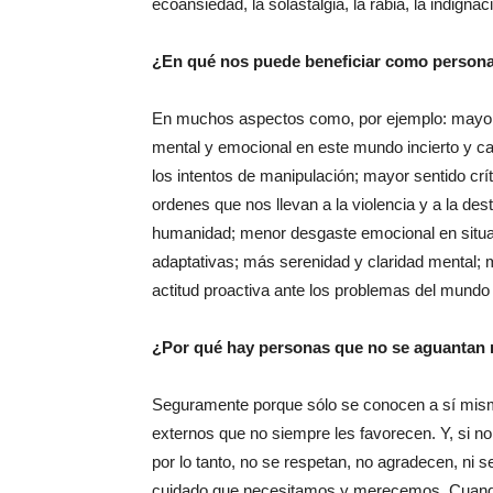
ecoansiedad, la solastalgia, la rabia, la indign
¿En qué nos puede beneficiar como person
En muchos aspectos como, por ejemplo: mayor 
mental y emocional en este mundo incierto y ca
los intentos de manipulación; mayor sentido cr
ordenes que nos llevan a la violencia y a la des
humanidad; menor desgaste emocional en situa
adaptativas; más serenidad y claridad mental; m
actitud proactiva ante los problemas del mundo 
¿Por qué hay personas que no se aguantan 
Seguramente porque sólo se conocen a sí misma
externos que no siempre les favorecen. Y, si no
por lo tanto, no se respetan, no agradecen, n
cuidado que necesitamos y merecemos. Cuando