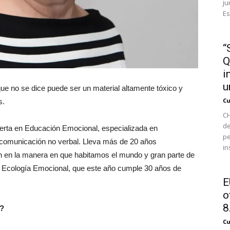
ju
Es
“
Q
i
u
que no se dice puede ser un material altamente tóxico y
Cu
s.
CH
de
erta en Educación Emocional, especializada en
pe
 comunicación no verbal. Lleva más de 20 años
in
n en la manera en que habitamos el mundo y gran parte de
ón Ecología Emocional, que este año cumple 30 años de
E
o
8.
l?
Cu