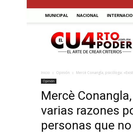
MUNICIPAL
NACIONAL
INTERNACI
El
Cuarto
Poder
Inicio
Opinión
Mercè Conangla, psicóloga: «Exist
Opinión
Mercè Conangla, 
varias razones p
personas que no 