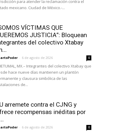
risdicción para atender la reclamación contra el
tado mexicano. Ciudad de México.-...
SOMOS VÍCTIMAS QUE
UEREMOS JUSTICIA”: Bloquean
ntegrantes del colectivo Xtabay
n...
artoPoder
-
6 de agosto de 2026
0
ETUMAL, MX.– Integrantes del colectivo Xtabay que
sde hace nueve días mantienen un plantón
rmanente y clausura simbólica de las
stalaciones de...
U arremete contra el CJNG y
frece recompensas inéditas por
..
artoPoder
-
6 de agosto de 2026
0