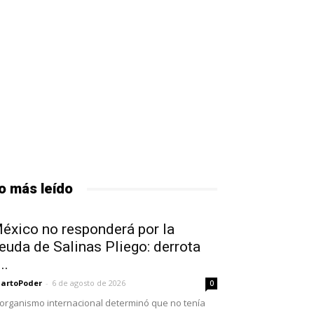
o más leído
éxico no responderá por la
euda de Salinas Pliego: derrota
..
artoPoder
-
6 de agosto de 2026
0
 organismo internacional determinó que no tenía