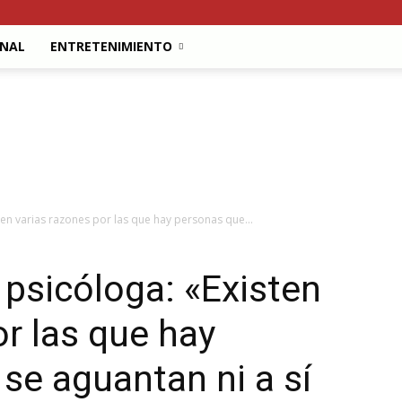
ONAL
ENTRETENIMIENTO
en varias razones por las que hay personas que...
psicóloga: «Existen
or las que hay
se aguantan ni a sí