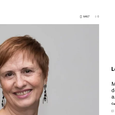
6467
0
L
M
d
a.
Cu
El