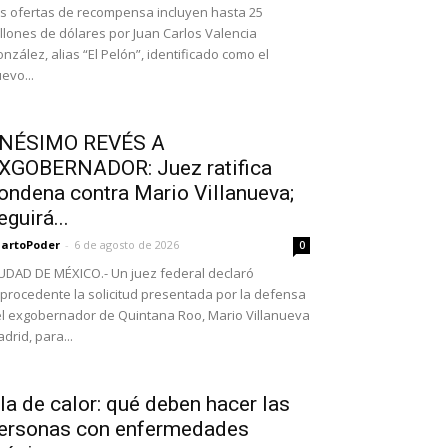
s ofertas de recompensa incluyen hasta 25
llones de dólares por Juan Carlos Valencia
nzález, alias “El Pelón”, identificado como el
evo...
NÉSIMO REVÉS A
XGOBERNADOR: Juez ratifica
ondena contra Mario Villanueva;
eguirá...
artoPoder
-
6 de agosto de 2026
0
UDAD DE MÉXICO.- Un juez federal declaró
procedente la solicitud presentada por la defensa
l exgobernador de Quintana Roo, Mario Villanueva
drid, para...
la de calor: qué deben hacer las
ersonas con enfermedades