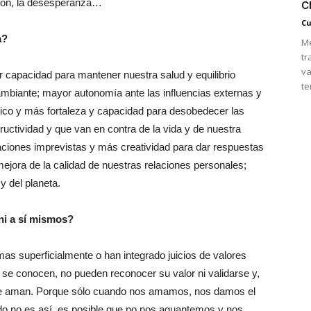
c
ación, la desesperanza…
Cu
a?
Mé
tr
va
capacidad para mantener nuestra salud y equilibrio
te
mbiante; mayor autonomía ante las influencias externas y
ítico y más fortaleza y capacidad para desobedecer las
tructividad y que van en contra de la vida y de nuestra
ciones imprevistas y más creatividad para dar respuestas
ejora de la calidad de nuestras relaciones personales;
y del planeta.
ni a sí mismos?
s superficialmente o han integrado juicios de valores
 se conocen, no pueden reconocer su valor ni validarse y,
i se aman. Porque sólo cuando nos amamos, nos damos el
 no es así, es posible que no nos aguantemos y nos