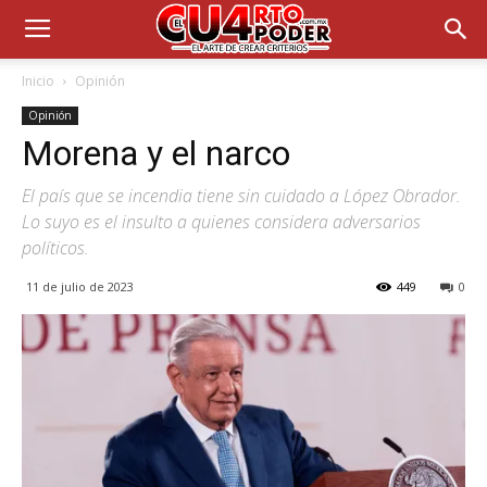
Inicio
Opinión
Opinión
Morena y el narco
El país que se incendia tiene sin cuidado a López Obrador.
Lo suyo es el insulto a quienes considera adversarios
políticos.
11 de julio de 2023
449
0