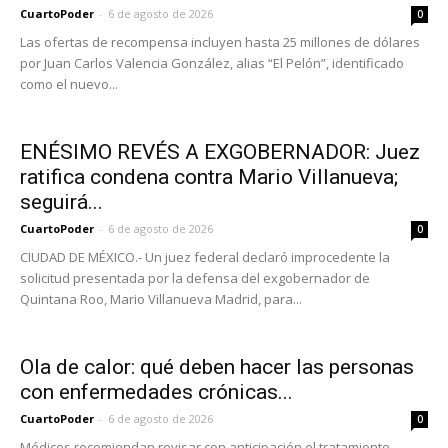
CuartoPoder
-
6 de agosto de 2026
0
Las ofertas de recompensa incluyen hasta 25 millones de dólares
por Juan Carlos Valencia González, alias “El Pelón”, identificado
como el nuevo...
ENÉSIMO REVÉS A EXGOBERNADOR: Juez
ratifica condena contra Mario Villanueva;
seguirá...
CuartoPoder
-
6 de agosto de 2026
0
CIUDAD DE MÉXICO.- Un juez federal declaró improcedente la
solicitud presentada por la defensa del exgobernador de
Quintana Roo, Mario Villanueva Madrid, para...
Ola de calor: qué deben hacer las personas
con enfermedades crónicas...
CuartoPoder
-
6 de agosto de 2026
0
Médicos recomiendan revisar con anticipación el tratamiento