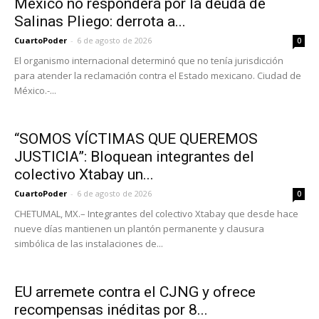
México no responderá por la deuda de
Salinas Pliego: derrota a...
CuartoPoder
-
6 de agosto de 2026
0
El organismo internacional determinó que no tenía jurisdicción
para atender la reclamación contra el Estado mexicano. Ciudad de
México.-...
“SOMOS VÍCTIMAS QUE QUEREMOS
JUSTICIA”: Bloquean integrantes del
colectivo Xtabay un...
CuartoPoder
-
6 de agosto de 2026
0
CHETUMAL, MX.– Integrantes del colectivo Xtabay que desde hace
nueve días mantienen un plantón permanente y clausura
simbólica de las instalaciones de...
EU arremete contra el CJNG y ofrece
recompensas inéditas por 8...