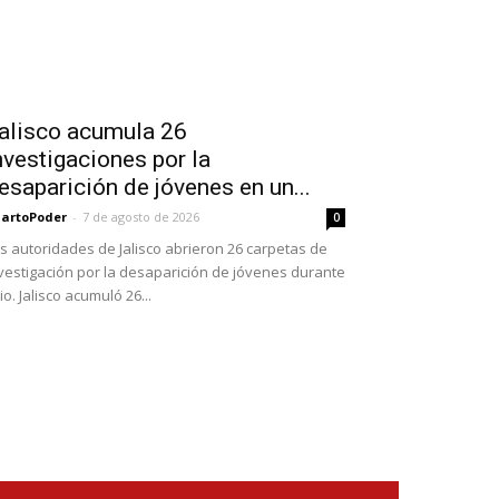
alisco acumula 26
nvestigaciones por la
esaparición de jóvenes en un...
artoPoder
-
7 de agosto de 2026
0
s autoridades de Jalisco abrieron 26 carpetas de
vestigación por la desaparición de jóvenes durante
lio. Jalisco acumuló 26...