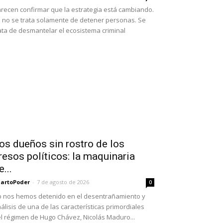
recen confirmar que la estrategia está cambiando.
 no se trata solamente de detener personas. Se
ata de desmantelar el ecosistema criminal
os dueños sin rostro de los
resos políticos: la maquinaria
e...
artoPoder
-
7 de agosto de 2026
0
 nos hemos detenido en el desentrañamiento y
álisis de una de las características primordiales
l régimen de Hugo Chávez, Nicolás Maduro...