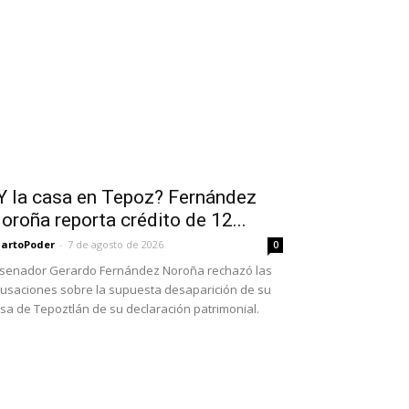
Y la casa en Tepoz? Fernández
oroña reporta crédito de 12...
artoPoder
-
7 de agosto de 2026
0
 senador Gerardo Fernández Noroña rechazó las
usaciones sobre la supuesta desaparición de su
sa de Tepoztlán de su declaración patrimonial.