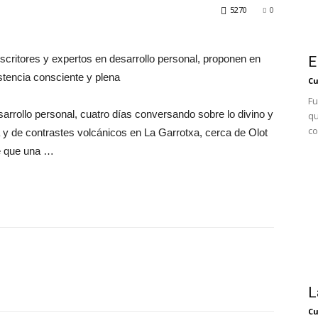
5270
0
scritores y expertos en desarrollo personal, proponen en
E
istencia consciente y plena
Cu
Fu
arrollo personal, cuatro días conversando sobre lo divino y
qu
co
y de contrastes volcánicos en La Garrotxa, cerca de Olot
ce que una …
L
Cu