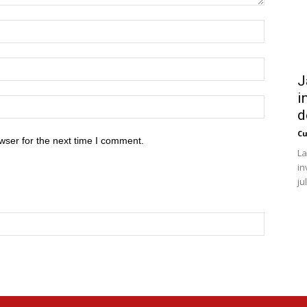
J
i
d
Cu
wser for the next time I comment.
La
in
ju