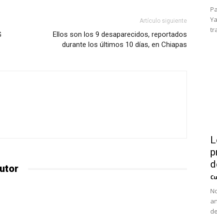
Pa
Ya
Artículo siguiente
tr
G
Ellos son los 9 desaparecidos, reportados
durante los últimos 10 días, en Chiapas
L
p
d
utor
Cu
No
an
de