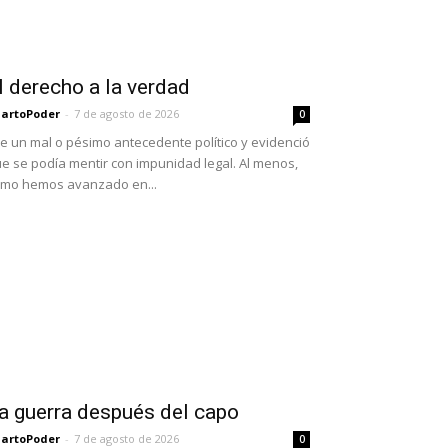
l derecho a la verdad
artoPoder
-
7 de agosto de 2026
0
e un mal o pésimo antecedente político y evidenció
e se podía mentir con impunidad legal. Al menos,
mo hemos avanzado en...
a guerra después del capo
artoPoder
-
7 de agosto de 2026
0