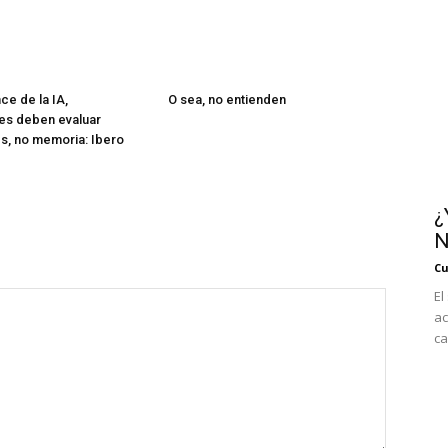
ce de la IA,
O sea, no entienden
es deben evaluar
s, no memoria: Ibero
¿
N
Cu
El
ac
ca