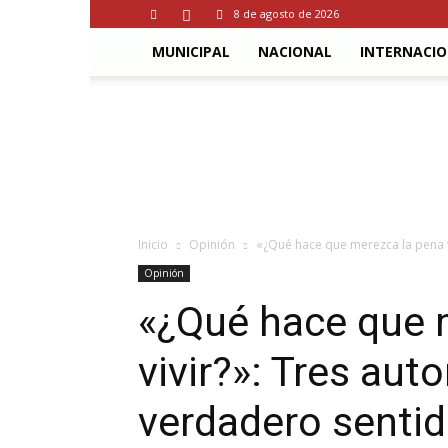
8 de agosto de 2026
MUNICIPAL
NACIONAL
INTERNACI
El
Cuarto
Poder
Inicio
Opinión
«¿Qué hace que merezca la pena vi
Opinión
«¿Qué hace que 
vivir?»: Tres aut
verdadero sentid