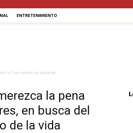
ONAL
ENTRETENIMIENTO
vir?»: Tres autores, en busca del...
merezca la pena
L
ores, en busca del
o de la vida