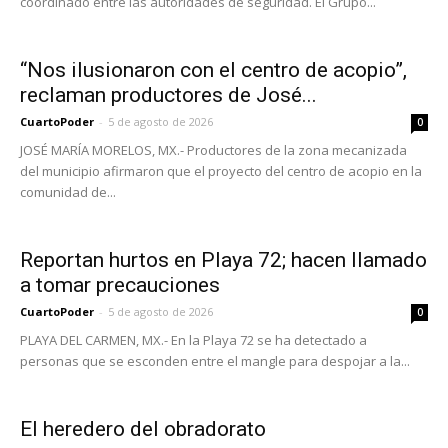
coordinado entre las autoridades de seguridad. El Grupo...
“Nos ilusionaron con el centro de acopio”,
reclaman productores de José...
CuartoPoder
-
5 de agosto de 2026
0
JOSÉ MARÍA MORELOS, MX.- Productores de la zona mecanizada
del municipio afirmaron que el proyecto del centro de acopio en la
comunidad de...
Reportan hurtos en Playa 72; hacen llamado
a tomar precauciones
CuartoPoder
-
5 de agosto de 2026
0
PLAYA DEL CARMEN, MX.- En la Playa 72 se ha detectado a
personas que se esconden entre el mangle para despojar a la...
El heredero del obradorato