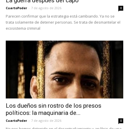
La guerra después del capo
CuartoPoder
-
7 de agosto de 2026
0
Parecen confirmar que la estrategia está cambiando. Ya no se
trata solamente de detener personas. Se trata de desmantelar el
ecosistema criminal
Los dueños sin rostro de los presos
políticos: la maquinaria de...
CuartoPoder
-
7 de agosto de 2026
0
No nos hemos detenido en el desentrañamiento y análisis de una