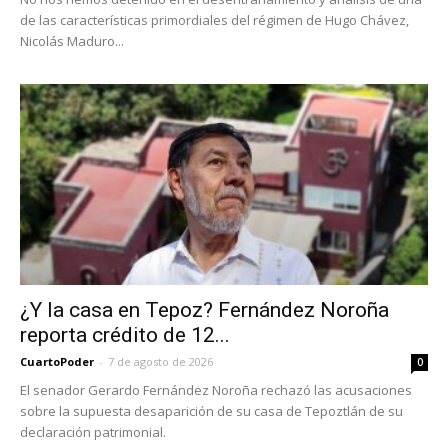
de las características primordiales del régimen de Hugo Chávez,
Nicolás Maduro...
¿Y la casa en Tepoz? Fernández Noroña
reporta crédito de 12...
CuartoPoder
-
7 de agosto de 2026
0
El senador Gerardo Fernández Noroña rechazó las acusaciones
sobre la supuesta desaparición de su casa de Tepoztlán de su
declaración patrimonial.