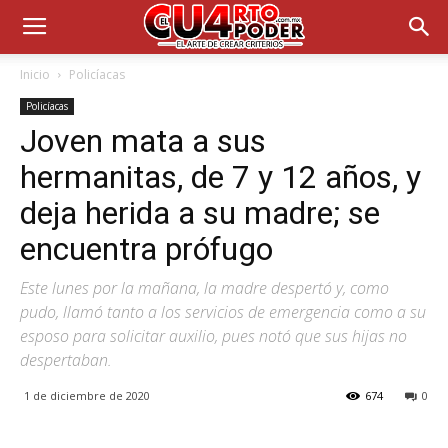
Inicio
Policíacas
Policíacas
Joven mata a sus
hermanitas, de 7 y 12 años, y
deja herida a su madre; se
encuentra prófugo
Este lunes por la mañana, la madre despertó y, como
pudo, llamó tanto a los servicios de emergencia como a su
esposo para solicitar auxilio, pues notó que sus hijas no
despertaban.
1 de diciembre de 2020
674
0