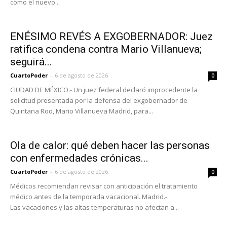
como el nuevo...
ENÉSIMO REVÉS A EXGOBERNADOR: Juez
ratifica condena contra Mario Villanueva;
seguirá...
CuartoPoder
-
6 de agosto de 2026
0
CIUDAD DE MÉXICO.- Un juez federal declaró improcedente la
solicitud presentada por la defensa del exgobernador de
Quintana Roo, Mario Villanueva Madrid, para...
Ola de calor: qué deben hacer las personas
con enfermedades crónicas...
CuartoPoder
-
6 de agosto de 2026
0
Médicos recomiendan revisar con anticipación el tratamiento
médico antes de la temporada vacacional. Madrid.-
Las vacaciones y las altas temperaturas no afectan a...