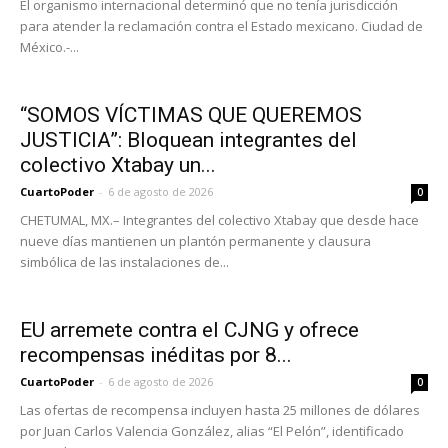
El organismo internacional determinó que no tenía jurisdicción
para atender la reclamación contra el Estado mexicano. Ciudad de
México.-...
“SOMOS VÍCTIMAS QUE QUEREMOS
JUSTICIA”: Bloquean integrantes del
colectivo Xtabay un...
CuartoPoder
-
6 de agosto de 2026
0
CHETUMAL, MX.– Integrantes del colectivo Xtabay que desde hace
nueve días mantienen un plantón permanente y clausura
simbólica de las instalaciones de...
EU arremete contra el CJNG y ofrece
recompensas inéditas por 8...
CuartoPoder
-
6 de agosto de 2026
0
Las ofertas de recompensa incluyen hasta 25 millones de dólares
por Juan Carlos Valencia González, alias “El Pelón”, identificado