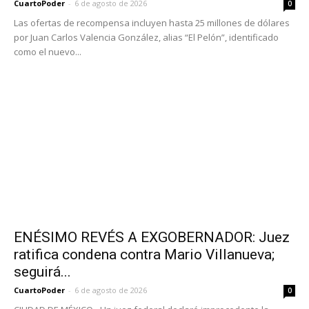
CuartoPoder
-
6 de agosto de 2026
0
Las ofertas de recompensa incluyen hasta 25 millones de dólares
por Juan Carlos Valencia González, alias “El Pelón”, identificado
como el nuevo...
ENÉSIMO REVÉS A EXGOBERNADOR: Juez
ratifica condena contra Mario Villanueva;
seguirá...
CuartoPoder
-
6 de agosto de 2026
0