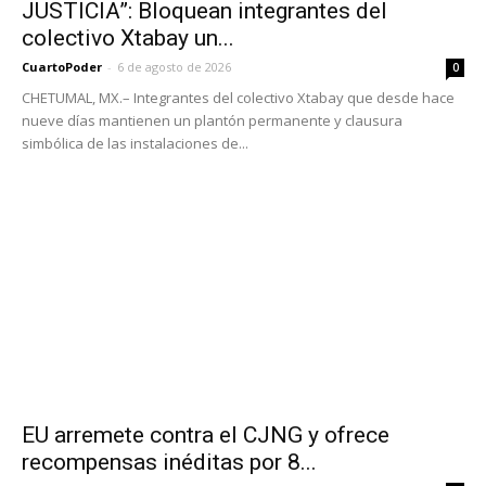
JUSTICIA”: Bloquean integrantes del
colectivo Xtabay un...
CuartoPoder
-
6 de agosto de 2026
0
CHETUMAL, MX.– Integrantes del colectivo Xtabay que desde hace
nueve días mantienen un plantón permanente y clausura
simbólica de las instalaciones de...
EU arremete contra el CJNG y ofrece
recompensas inéditas por 8...