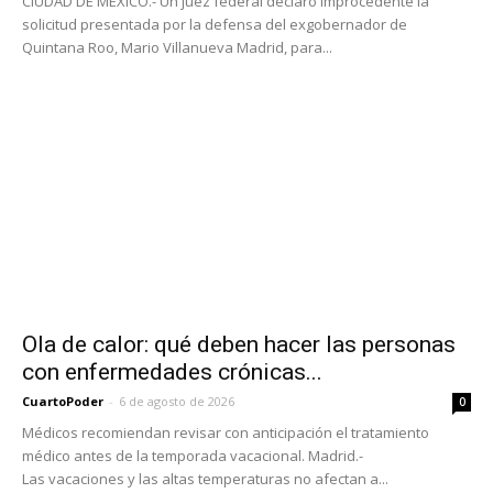
CIUDAD DE MÉXICO.- Un juez federal declaró improcedente la
solicitud presentada por la defensa del exgobernador de
Quintana Roo, Mario Villanueva Madrid, para...
Ola de calor: qué deben hacer las personas
con enfermedades crónicas...
CuartoPoder
-
6 de agosto de 2026
0
Médicos recomiendan revisar con anticipación el tratamiento
médico antes de la temporada vacacional. Madrid.-
Las vacaciones y las altas temperaturas no afectan a...