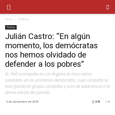
Inicio
Política
Política
Julián Castro: “En algún
momento, los demócratas
nos hemos olvidado de
defender a los pobres”
EL PAÍS acompaña en Los Ángeles al único latino
candidato en las primarias demócratas, cuya campaña se
está fijando en grupos olvidados y sirve de advertencia a la
deriva elitista del partido
6 de diciembre de 2019
878
0