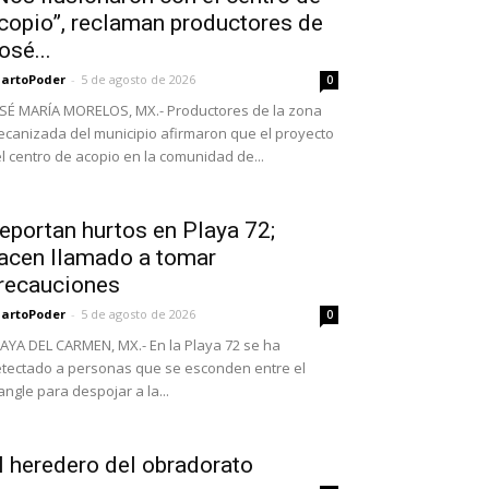
copio”, reclaman productores de
osé...
artoPoder
-
5 de agosto de 2026
0
SÉ MARÍA MORELOS, MX.- Productores de la zona
canizada del municipio afirmaron que el proyecto
l centro de acopio en la comunidad de...
eportan hurtos en Playa 72;
acen llamado a tomar
recauciones
artoPoder
-
5 de agosto de 2026
0
AYA DEL CARMEN, MX.- En la Playa 72 se ha
tectado a personas que se esconden entre el
ngle para despojar a la...
l heredero del obradorato