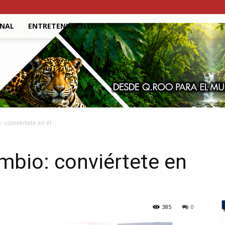
ONAL
ENTRETENIMIENTO
 conviértete en él
mbio: conviértete en
385
0