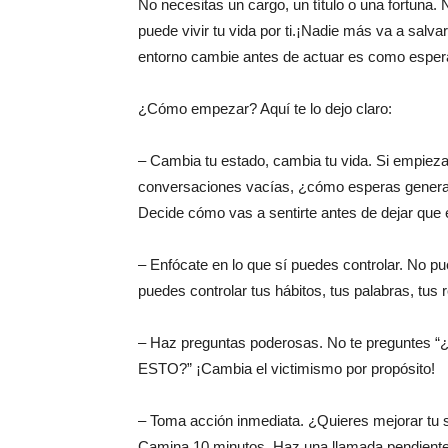
No necesitas un cargo, un título o una fortuna.
puede vivir tu vida por ti.¡Nadie más va a salvar 
entorno cambie antes de actuar es como esperar 
¿Cómo empezar? Aquí te lo dejo claro:
– Cambia tu estado, cambia tu vida. Si empieza
conversaciones vacías, ¿cómo esperas generar a
Decide cómo vas a sentirte antes de dejar que e
– Enfócate en lo que sí puedes controlar. No pued
puedes controlar tus hábitos, tus palabras, tus r
– Haz preguntas poderosas. No te preguntes
ESTO?” ¡Cambia el victimismo por propósito!
– Toma acción inmediata. ¿Quieres mejorar tu 
Camina 10 minutos. Haz una llamada pendiente.