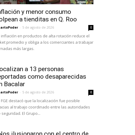
nflación y menor consumo
olpean a tienditas en Q. Roo
artoPoder
-
5 de agosto de 2026
0
 inflación en productos de alta rotación reduce el
cket promedio y obliga a los comerciantes a trabajar
rnadas más largas.
ocalizan a 13 personas
eportadas como desaparecidas
n Bacalar
artoPoder
-
5 de agosto de 2026
0
 FGE destacó que la localización fue posible
acias al trabajo coordinado entre las autoridades
 seguridad. El Grupo...
Nos ilusionaron con el centro de