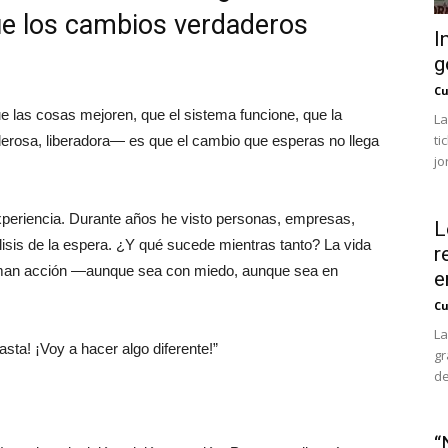
ue los cambios verdaderos
I
g
Cu
as cosas mejoren, que el sistema funcione, que la
La
ti
erosa, liberadora— es que el cambio que esperas no llega
jo
experiencia. Durante años he visto personas, empresas,
L
isis de la espera. ¿Y qué sucede mientras tanto? La vida
r
toman acción —aunque sea con miedo, aunque sea en
e
Cu
La
asta! ¡Voy a hacer algo diferente!”
gr
de
“