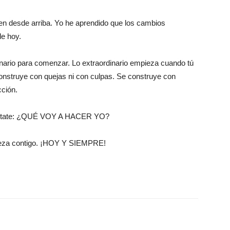
en desde arriba. Yo he aprendido que los cambios
e hoy.
nario para comenzar. Lo extraordinario empieza cuando tú
nstruye con quejas ni con culpas. Se construye con
cción.
egúntate: ¿QUÉ VOY A HACER YO?
pieza contigo. ¡HOY Y SIEMPRE!