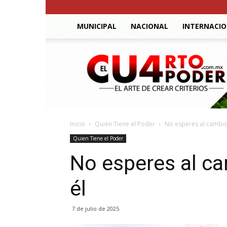
MUNICIPAL
NACIONAL
INTERNACI
El
Cuarto
Poder
Inicio
Quien Tiene el Poder
No esperes al cambio:
Quien Tiene el Poder
No esperes al ca
él
7 de julio de 2025