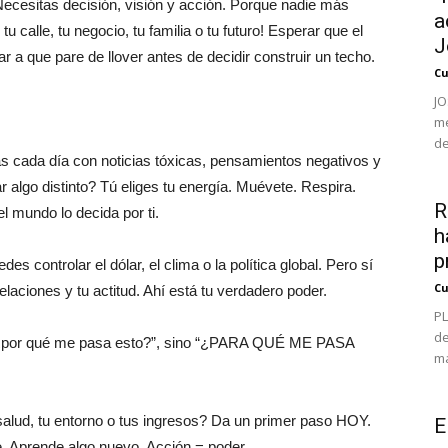
 Necesitas decisión, visión y acción. Porque nadie más
a
tu calle, tu negocio, tu familia o tu futuro! Esperar que el
J
a que pare de llover antes de decidir construir un techo.
Cu
JO
me
de
s cada día con noticias tóxicas, pensamientos negativos y
lgo distinto? Tú eliges tu energía. Muévete. Respira.
R
l mundo lo decida por ti.
h
p
es controlar el dólar, el clima o la política global. Pero sí
Cu
elaciones y tu actitud. Ahí está tu verdadero poder.
PL
de
 “¿por qué me pasa esto?”, sino “¿PARA QUÉ ME PASA
ma
salud, tu entorno o tus ingresos? Da un primer paso HOY.
E
 Aprende algo nuevo. Acción = poder.