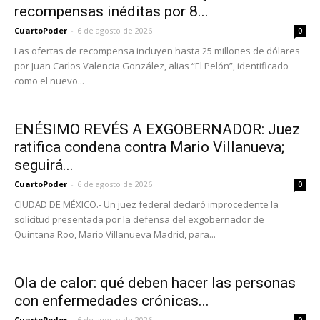
recompensas inéditas por 8...
CuartoPoder
-
6 de agosto de 2026
0
Las ofertas de recompensa incluyen hasta 25 millones de dólares
por Juan Carlos Valencia González, alias “El Pelón”, identificado
como el nuevo...
ENÉSIMO REVÉS A EXGOBERNADOR: Juez
ratifica condena contra Mario Villanueva;
seguirá...
CuartoPoder
-
6 de agosto de 2026
0
CIUDAD DE MÉXICO.- Un juez federal declaró improcedente la
solicitud presentada por la defensa del exgobernador de
Quintana Roo, Mario Villanueva Madrid, para...
Ola de calor: qué deben hacer las personas
con enfermedades crónicas...
CuartoPoder
-
6 de agosto de 2026
0