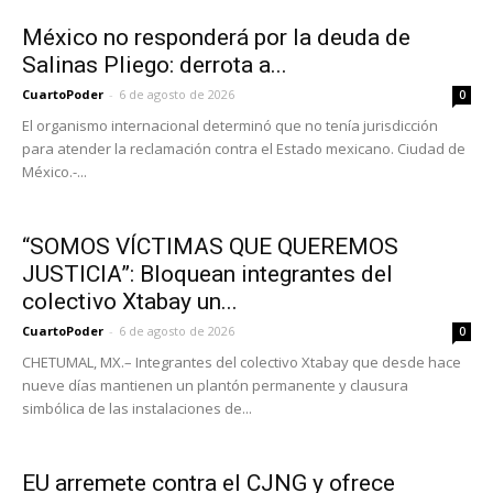
México no responderá por la deuda de
Salinas Pliego: derrota a...
CuartoPoder
-
6 de agosto de 2026
0
El organismo internacional determinó que no tenía jurisdicción
para atender la reclamación contra el Estado mexicano. Ciudad de
México.-...
“SOMOS VÍCTIMAS QUE QUEREMOS
JUSTICIA”: Bloquean integrantes del
colectivo Xtabay un...
CuartoPoder
-
6 de agosto de 2026
0
CHETUMAL, MX.– Integrantes del colectivo Xtabay que desde hace
nueve días mantienen un plantón permanente y clausura
simbólica de las instalaciones de...
EU arremete contra el CJNG y ofrece