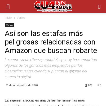
Inicio
Varios
Varios
Así son las estafas más
peligrosas relacionadas con
Amazon que buscan robarte
La empresa de ciberseguridad Kaspersky ha compartido
algunos de los ganchos más empleados por los
ciberdelincuentes cuando suplantan al gigante del
comercio digital
30 de noviembre de 2020
678
0
La ingeniería social es una de las herramientas más