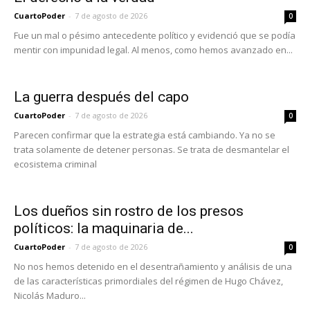
CuartoPoder
-
7 de agosto de 2026
0
Fue un mal o pésimo antecedente político y evidenció que se podía
mentir con impunidad legal. Al menos, como hemos avanzado en...
La guerra después del capo
CuartoPoder
-
7 de agosto de 2026
0
Parecen confirmar que la estrategia está cambiando. Ya no se
trata solamente de detener personas. Se trata de desmantelar el
ecosistema criminal
Los dueños sin rostro de los presos
políticos: la maquinaria de...
CuartoPoder
-
7 de agosto de 2026
0
No nos hemos detenido en el desentrañamiento y análisis de una
de las características primordiales del régimen de Hugo Chávez,
Nicolás Maduro...