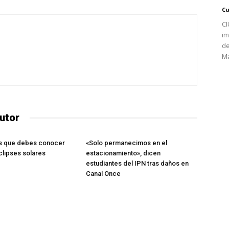
Cu
CI
im
de
Ma
utor
s que debes conocer
«Solo permanecimos en el
clipses solares
estacionamiento», dicen
estudiantes del IPN tras daños en
Canal Once