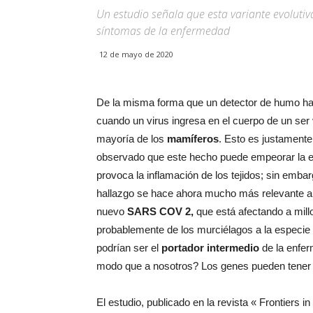
Un estudio señala que esta variante evolutiv
síntomas de la enfermedad
12 de mayo de 2020
De la misma forma que un detector de humo hac
cuando un virus ingresa en el cuerpo de un se
mayoría de los
mamíferos
. Esto es justamente
observado que este hecho puede empeorar la e
provoca la inflamación de los tejidos; sin embar
hallazgo se hace ahora mucho más relevante al 
nuevo
SARS COV 2,
que está afectando a mil
probablemente de los murciélagos a la especi
podrían ser el
portador intermedio
de la enfer
modo que a nosotros? Los genes pueden tener l
El estudio, publicado en la revista « Frontiers