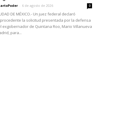
artoPoder
-
6 de agosto de 2026
0
UDAD DE MÉXICO.- Un juez federal declaró
procedente la solicitud presentada por la defensa
l exgobernador de Quintana Roo, Mario Villanueva
drid, para...