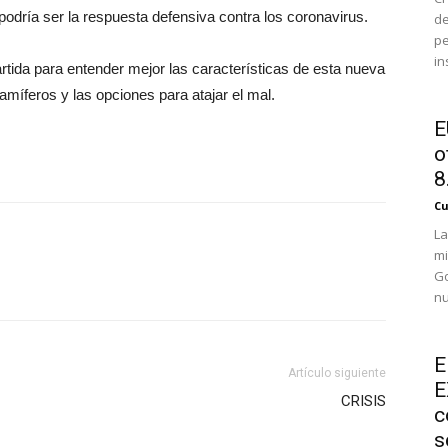
podría ser la respuesta defensiva contra los coronavirus.
de
pe
in
artida para entender mejor las características de esta nueva
míferos y las opciones para atajar el mal.
E
o
8.
Cu
La
mi
Go
nu
E
Artículo siguiente
E
CRISIS
c
s