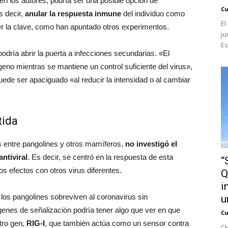
ren los autores, podría ser una posible opción de
Cu
s decir,
anular la respuesta inmune
del individuo como
El
er la clave, como han apuntado otros experimentos.
ju
Es
odría abrir la puerta a infecciones secundarias. «El
ógeno mientras se mantiene un control suficiente del virus»,
uede ser apaciguado «al reducir la intensidad o al cambiar
tida
cas entre pangolines y otros mamíferos,
no investigó el
ntiviral
. Es decir, se centró en la respuesta de esta
“
os efectos con otros virus diferentes.
Q
i
los pangolines sobreviven al coronavirus sin
u
genes de señalización podría tener algo que ver en que
Cu
tro gen,
RIG-I
, que también actúa como un sensor contra
CH