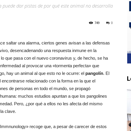
a puede dar pistas de por qué este animal no desarrolla
749
0
e saltar una alarma, ciertos genes avisan a las defensas
r vivo, desencadenando una respuesta inmune en la
 lo que pasa con el nuevo coronavirus y, de hecho, se ha
nfermedad al provocar una «tormenta perfecta» que
go, hay un animal al que esto no le ocurre: el
pangolín
. El
L
encontrarse relacionado con la forma en la que el
lones de personas en todo el mundo, se propagó
e humana: muchos estudios apuntan a que los pangolines
medad. Pero, ¿por qué a ellos no les afecta del mismo
a clave.
 in Immnunology» recoge que, a pesar de carecer de estos