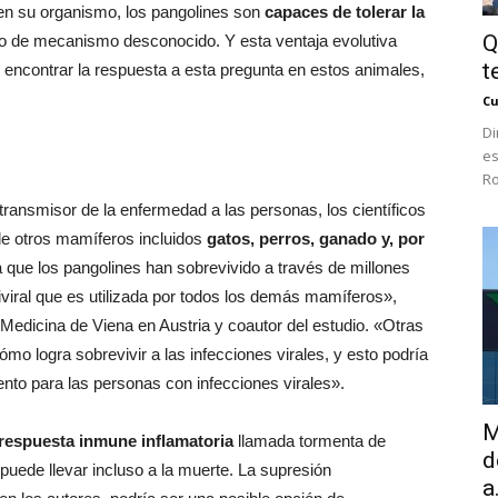
 en su organismo, los pangolines son
capaces de tolerar la
Q
po de mecanismo desconocido. Y esta ventaja evolutiva
t
e encontrar la respuesta a esta pregunta en estos animales,
Cu
Di
es
Ro
ransmisor de la enfermedad a las personas, los científicos
de otros mamíferos incluidos
gatos, perros, ganado y, por
 que los pangolines han sobrevivido a través de millones
iviral que es utilizada por todos los demás mamíferos»,
 Medicina de Viena en Austria y coautor del estudio. «Otras
mo logra sobrevivir a las infecciones virales, y esto podría
nto para las personas con infecciones virales».
M
respuesta inmune inflamatoria
llamada tormenta de
d
puede llevar incluso a la muerte. La supresión
a.