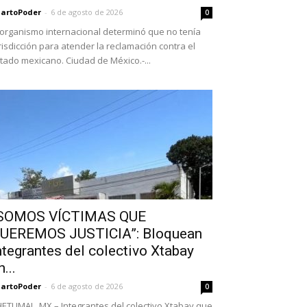
artoPoder
-
6 de agosto de 2026
0
 organismo internacional determinó que no tenía
risdicción para atender la reclamación contra el
tado mexicano. Ciudad de México.-...
SOMOS VÍCTIMAS QUE
UEREMOS JUSTICIA”: Bloquean
ntegrantes del colectivo Xtabay
n...
artoPoder
-
6 de agosto de 2026
0
ETUMAL, MX.– Integrantes del colectivo Xtabay que