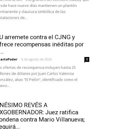
sde hace nueve días mantienen un plantón
rmanente y clausura simbólica de las
stalaciones de...
U arremete contra el CJNG y
frece recompensas inéditas por
..
artoPoder
-
6 de agosto de 2026
0
s ofertas de recompensa incluyen hasta 25
llones de dólares por Juan Carlos Valencia
nzález, alias “El Pelón”, identificado como el
evo...
NÉSIMO REVÉS A
XGOBERNADOR: Juez ratifica
ondena contra Mario Villanueva;
eguirá...