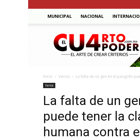
MUNICIPAL
NACIONAL
INTERNACI
El
Cuarto
Poder
Inicio
Varios
La falta de un gen en el pangolín pue
Varios
La falta de un ge
puede tener la c
humana contra e