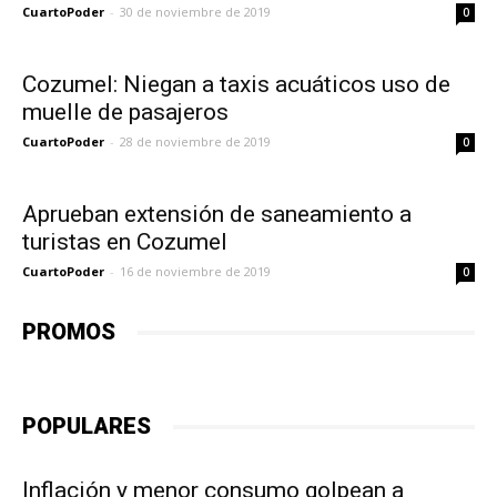
CuartoPoder
-
30 de noviembre de 2019
0
Cozumel: Niegan a taxis acuáticos uso de
muelle de pasajeros
CuartoPoder
-
28 de noviembre de 2019
0
Aprueban extensión de saneamiento a
turistas en Cozumel
CuartoPoder
-
16 de noviembre de 2019
0
PROMOS
POPULARES
Inflación y menor consumo golpean a