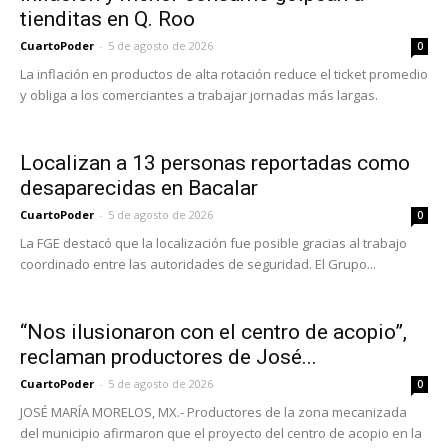
tienditas en Q. Roo
CuartoPoder
-
5 de agosto de 2026
0
La inflación en productos de alta rotación reduce el ticket promedio
y obliga a los comerciantes a trabajar jornadas más largas.
Localizan a 13 personas reportadas como
desaparecidas en Bacalar
CuartoPoder
-
5 de agosto de 2026
0
La FGE destacó que la localización fue posible gracias al trabajo
coordinado entre las autoridades de seguridad. El Grupo...
“Nos ilusionaron con el centro de acopio”,
reclaman productores de José...
CuartoPoder
-
5 de agosto de 2026
0
JOSÉ MARÍA MORELOS, MX.- Productores de la zona mecanizada
del municipio afirmaron que el proyecto del centro de acopio en la