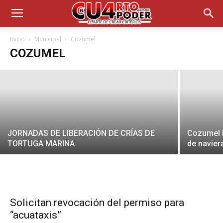
Asesinan en Punta Allen a ‘El Pícaro’, ex
líder criminal de Cozumel
Inicio
Municipal
Cozumel
COZUMEL
CuartoPoder
-
27 de noviembre de 2021
JORNADAS DE LIBERACIÓN DE CRÍAS DE
Cozumel 
TORTUGA MARINA
de navier
Solicitan revocación del permiso para
“acuataxis”