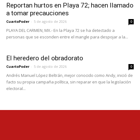
Reportan hurtos en Playa 72; hacen llamado
a tomar precauciones
CuartoPoder
-
5 de agosto de 2026
0
PLAYA DEL CARMEN, MX.- En la Playa 72 se ha detectado a
personas que se esconden entre el mangle para despojar a la...
El heredero del obradorato
CuartoPoder
-
5 de agosto de 2026
0
Andrés Manuel López Beltrán, mejor conocido como Andy, inició de
facto su propia campaña política, sin reparar en que la legislación
electoral...