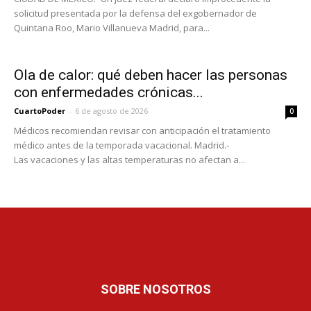
solicitud presentada por la defensa del exgobernador de
Quintana Roo, Mario Villanueva Madrid, para...
Ola de calor: qué deben hacer las personas
con enfermedades crónicas...
CuartoPoder
-
6 de agosto de 2026
0
Médicos recomiendan revisar con anticipación el tratamiento
médico antes de la temporada vacacional. Madrid.-
Las vacaciones y las altas temperaturas no afectan a...
SOBRE NOSOTROS