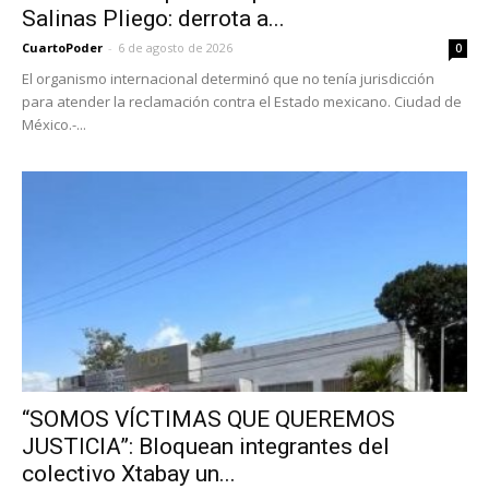
Salinas Pliego: derrota a...
CuartoPoder
-
6 de agosto de 2026
0
El organismo internacional determinó que no tenía jurisdicción
para atender la reclamación contra el Estado mexicano. Ciudad de
México.-...
“SOMOS VÍCTIMAS QUE QUEREMOS
JUSTICIA”: Bloquean integrantes del
colectivo Xtabay un...