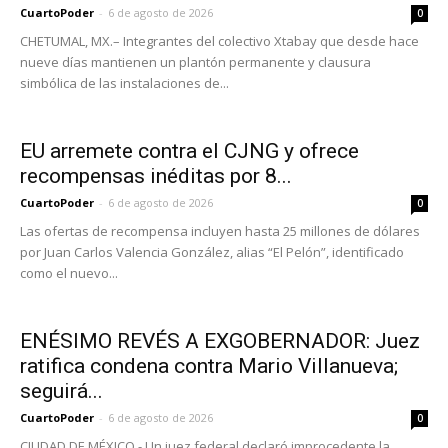
CuartoPoder
-
6 de agosto de 2026
0
CHETUMAL, MX.– Integrantes del colectivo Xtabay que desde hace
nueve días mantienen un plantón permanente y clausura
simbólica de las instalaciones de...
EU arremete contra el CJNG y ofrece
recompensas inéditas por 8...
CuartoPoder
-
6 de agosto de 2026
0
Las ofertas de recompensa incluyen hasta 25 millones de dólares
por Juan Carlos Valencia González, alias “El Pelón”, identificado
como el nuevo...
ENÉSIMO REVÉS A EXGOBERNADOR: Juez
ratifica condena contra Mario Villanueva;
seguirá...
CuartoPoder
-
6 de agosto de 2026
0
CIUDAD DE MÉXICO.- Un juez federal declaró improcedente la