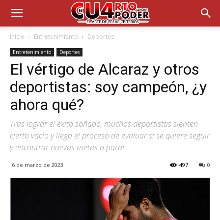
Inicio
Entretenimiento
Deportes
Entretenimiento
Deportes
El vértigo de Alcaraz y otros
deportistas: soy campeón, ¿y
ahora qué?
Tras lograr el éxito soñado, muchos deportistas sienten
cierto vacío y llega el proceso de evaluar si se quiere seguir
y encontrar nuevas metas o parar
6 de marzo de 2023
497
0