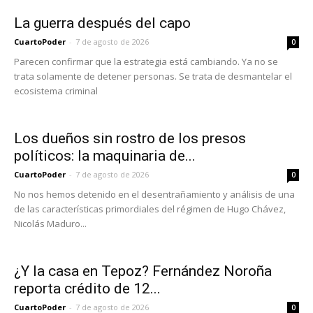
La guerra después del capo
CuartoPoder
-
7 de agosto de 2026
0
Parecen confirmar que la estrategia está cambiando. Ya no se
trata solamente de detener personas. Se trata de desmantelar el
ecosistema criminal
Los dueños sin rostro de los presos
políticos: la maquinaria de...
CuartoPoder
-
7 de agosto de 2026
0
No nos hemos detenido en el desentrañamiento y análisis de una
de las características primordiales del régimen de Hugo Chávez,
Nicolás Maduro...
¿Y la casa en Tepoz? Fernández Noroña
reporta crédito de 12...
CuartoPoder
-
7 de agosto de 2026
0