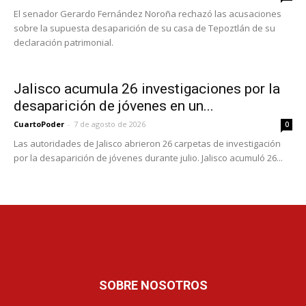
El senador Gerardo Fernández Noroña rechazó las acusaciones
sobre la supuesta desaparición de su casa de Tepoztlán de su
declaración patrimonial.
Jalisco acumula 26 investigaciones por la
desaparición de jóvenes en un...
CuartoPoder
-
7 de agosto de 2026
0
Las autoridades de Jalisco abrieron 26 carpetas de investigación
por la desaparición de jóvenes durante julio. Jalisco acumuló 26...
SOBRE NOSOTROS