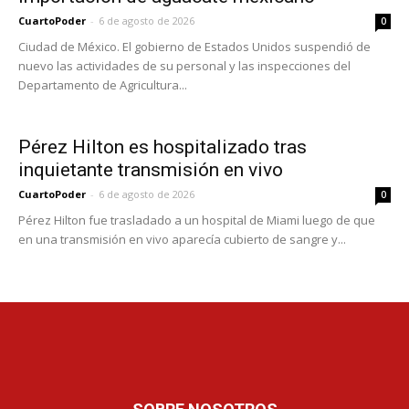
CuartoPoder
-
6 de agosto de 2026
0
Ciudad de México. El gobierno de Estados Unidos suspendió de
nuevo las actividades de su personal y las inspecciones del
Departamento de Agricultura...
Pérez Hilton es hospitalizado tras
inquietante transmisión en vivo
CuartoPoder
-
6 de agosto de 2026
0
Pérez Hilton fue trasladado a un hospital de Miami luego de que
en una transmisión en vivo aparecía cubierto de sangre y...