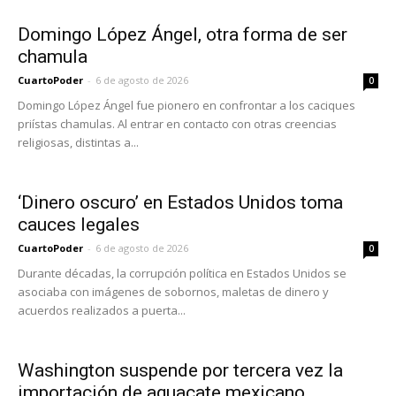
Domingo López Ángel, otra forma de ser
chamula
CuartoPoder
-
6 de agosto de 2026
0
Domingo López Ángel fue pionero en confrontar a los caciques
priístas chamulas. Al entrar en contacto con otras creencias
religiosas, distintas a...
‘Dinero oscuro’ en Estados Unidos toma
cauces legales
CuartoPoder
-
6 de agosto de 2026
0
Durante décadas, la corrupción política en Estados Unidos se
asociaba con imágenes de sobornos, maletas de dinero y
acuerdos realizados a puerta...
Washington suspende por tercera vez la
importación de aguacate mexicano