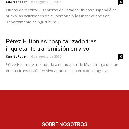
CuartoPoder
-
6 de agosto de 2026
0
Ciudad de México. El gobierno de Estados Unidos suspendió de
nuevo las actividades de su personal y las inspecciones del
Departamento de Agricultura...
Pérez Hilton es hospitalizado tras
inquietante transmisión en vivo
CuartoPoder
-
6 de agosto de 2026
0
Pérez Hilton fue trasladado a un hospital de Miami luego de que
en una transmisión en vivo aparecía cubierto de sangre y...
SOBRE NOSOTROS