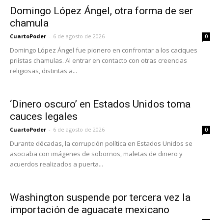
Domingo López Ángel, otra forma de ser
chamula
CuartoPoder
-
6 de agosto de 2026
0
Domingo López Ángel fue pionero en confrontar a los caciques
priístas chamulas. Al entrar en contacto con otras creencias
religiosas, distintas a...
‘Dinero oscuro’ en Estados Unidos toma
cauces legales
CuartoPoder
-
6 de agosto de 2026
0
Durante décadas, la corrupción política en Estados Unidos se
asociaba con imágenes de sobornos, maletas de dinero y
acuerdos realizados a puerta...
Washington suspende por tercera vez la
importación de aguacate mexicano