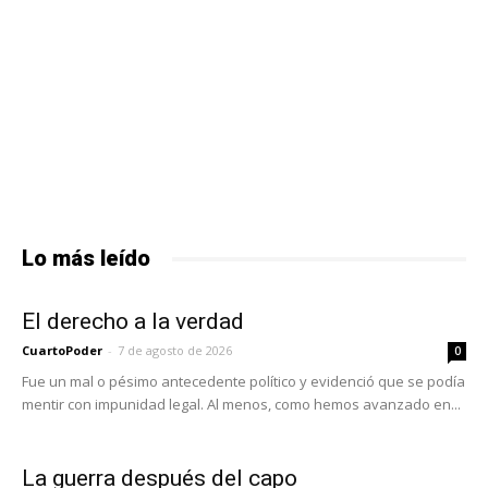
Lo más leído
El derecho a la verdad
CuartoPoder
-
7 de agosto de 2026
0
Fue un mal o pésimo antecedente político y evidenció que se podía
mentir con impunidad legal. Al menos, como hemos avanzado en...
La guerra después del capo