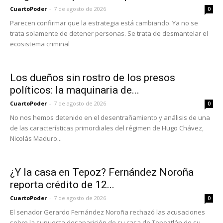
CuartoPoder
-
7 de agosto de 2026
0
Parecen confirmar que la estrategia está cambiando. Ya no se
trata solamente de detener personas. Se trata de desmantelar el
ecosistema criminal
Los dueños sin rostro de los presos
políticos: la maquinaria de...
CuartoPoder
-
7 de agosto de 2026
0
No nos hemos detenido en el desentrañamiento y análisis de una
de las características primordiales del régimen de Hugo Chávez,
Nicolás Maduro...
¿Y la casa en Tepoz? Fernández Noroña
reporta crédito de 12...
CuartoPoder
-
7 de agosto de 2026
0
El senador Gerardo Fernández Noroña rechazó las acusaciones
sobre la supuesta desaparición de su casa de Tepoztlán de su