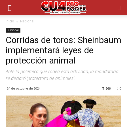
Inicio
Nacional
Nacional
Corridas de toros: Sheinbaum
implementará leyes de
protección animal
Ante la polémica que rodea esta actividad, la mandataria
se declaró ‘protectora de animales’.
24 de octubre de 2024
566
0