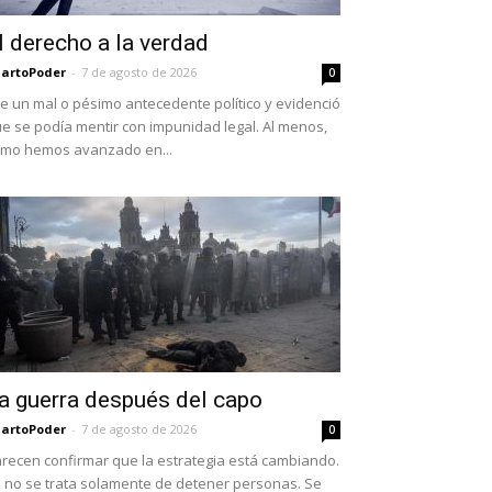
l derecho a la verdad
artoPoder
-
7 de agosto de 2026
0
e un mal o pésimo antecedente político y evidenció
e se podía mentir con impunidad legal. Al menos,
mo hemos avanzado en...
a guerra después del capo
artoPoder
-
7 de agosto de 2026
0
recen confirmar que la estrategia está cambiando.
 no se trata solamente de detener personas. Se