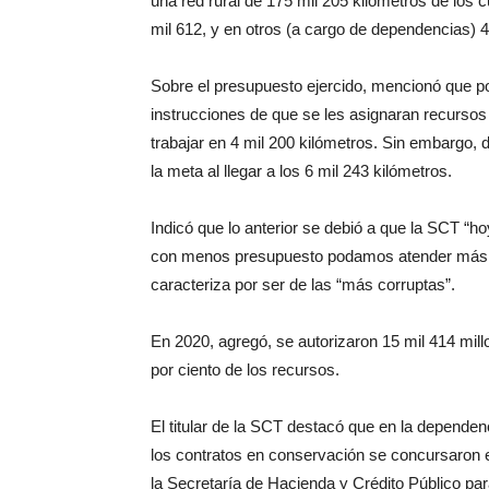
una red rural de 175 mil 205 kilómetros de los 
mil 612, y en otros (a cargo de dependencias) 4
Sobre el presupuesto ejercido, mencionó que po
instrucciones de que se les asignaran recursos 
trabajar en 4 mil 200 kilómetros. Sin embargo, 
la meta al llegar a los 6 mil 243 kilómetros.
Indicó que lo anterior se debió a que la SCT “h
con menos presupuesto podamos atender más l
caracteriza por ser de las “más corruptas”.
En 2020, agregó, se autorizaron 15 mil 414 mi
por ciento de los recursos.
El titular de la SCT destacó que en la dependen
los contratos en conservación se concursaron e
la Secretaría de Hacienda y Crédito Público para