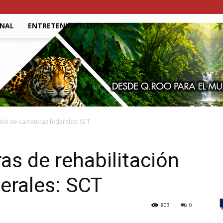
ONAL
ENTRETENIMIENTO
ión de carreteras federales: SCT
as de rehabilitación
derales: SCT
803
0