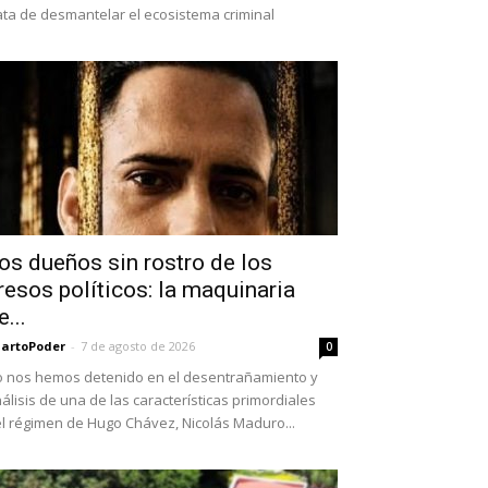
ata de desmantelar el ecosistema criminal
os dueños sin rostro de los
resos políticos: la maquinaria
e...
artoPoder
-
7 de agosto de 2026
0
 nos hemos detenido en el desentrañamiento y
álisis de una de las características primordiales
l régimen de Hugo Chávez, Nicolás Maduro...