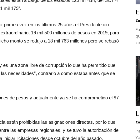
cuales están a cargo de los estados 129 mil 414, del SCT 4
1 mil 179”.
E
Cu
r primea vez en los últimos 25 años el Presidente dio
Fu
extraordinario, 19 mil 500 millones de pesos en 2019, para
qu
dicho monto se redujo a 18 mil 763 millones pero se rebasó
co
oy es una zona libre de corrupción lo que ha permitido que
as necesidades”, contrario a como estaba antes que se
llones de pesos y actualmente ya se ha comprometido el 97
L
cia están prohibidas las asignaciones directas, por lo que
Cu
ntre las empresas regionales, y se tuvo la autorización de
Pa
Ya
 iniciar licitaciones desde octubre del año pasado.