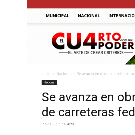
MUNICIPAL
NACIONAL
INTERNACI
El
Cuarto
Poder
Inicio
Nacional
Se avanza en obras de rehabilitac
Nacional
Se avanza en obr
de carreteras fe
16 de junio de 2020