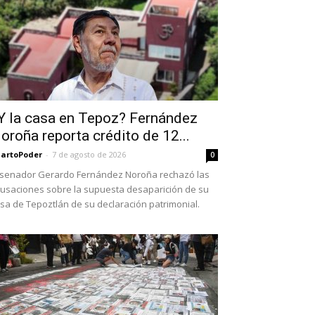
Y la casa en Tepoz? Fernández
oroña reporta crédito de 12...
artoPoder
-
7 de agosto de 2026
0
 senador Gerardo Fernández Noroña rechazó las
usaciones sobre la supuesta desaparición de su
sa de Tepoztlán de su declaración patrimonial.