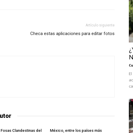
Artículo siguiente
Checa estas aplicaciones para editar fotos
¿
N
Cu
El
ac
ca
utor
 Fosas Clandestinas del
México, entre los países más