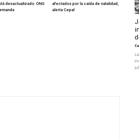
stá desactualizado: ONG
afectados por la caída de natalidad,
demanda
alerta Cepal
J
i
d
Cu
La
in
ju