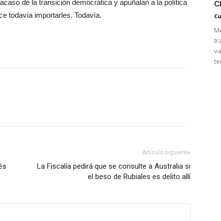
c
racaso de la transición democrática y apuñalan a la política
ece todavía importarles. Todavía.
Cu
Mé
tr
va
te
Artículo siguiente
és
La Fiscalía pedirá que se consulte a Australia si
el beso de Rubiales es delito allí