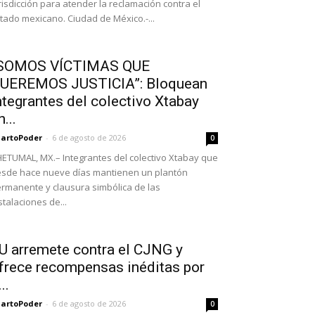
risdicción para atender la reclamación contra el
tado mexicano. Ciudad de México.-...
SOMOS VÍCTIMAS QUE
UEREMOS JUSTICIA”: Bloquean
ntegrantes del colectivo Xtabay
n...
artoPoder
-
6 de agosto de 2026
0
ETUMAL, MX.– Integrantes del colectivo Xtabay que
sde hace nueve días mantienen un plantón
rmanente y clausura simbólica de las
stalaciones de...
U arremete contra el CJNG y
frece recompensas inéditas por
..
artoPoder
-
6 de agosto de 2026
0