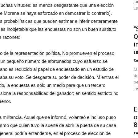
ju
uchas virtudes: es menos desgastante que una elección
Es
ue Morena se haya esforzado en demostrar lo contrario).
 probabilísticas que pueden estimar e inferir certeramente
“
 es inobjetable que las encuestas no son un buen sustituto
Q
s razones:
i
u
lo de la representación política. No promueven el proceso
Cu
an un pequeño número de afortunados cuyo esfuerzo se
CH
udadano es reducido al papel de encuestado en un estudio de
de
daba su voto. Se desgasta su poder de decisión. Mientras el
pe
do, la encuesta es sólo un medio para que un tercero
in
osiona la responsabilidad del ganador; en sentido estricto no
menor.
E
o
 militancia. Aquel que se informó, volanteó e incluso puso
8.
ismo que quien tuvo la suerte de abrir la puerta de su casa
general podría entenderse, en el proceso de elección de
Cu