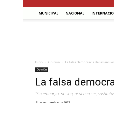
MUNICIPAL
NACIONAL
INTERNACI
El
Cuarto
Poder
Inicio
Opinión
La falsa democracia de las encue
Opinión
La falsa democra
“Sin embargo: no son, ni deben ser, sustituta
8 de septiembre de 2023