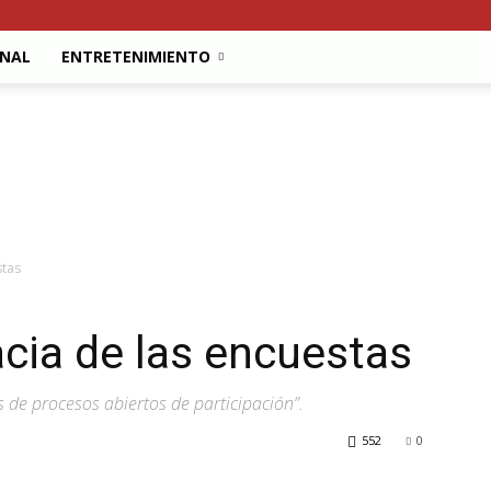
ONAL
ENTRETENIMIENTO
stas
cia de las encuestas
s de procesos abiertos de participación”.
552
0