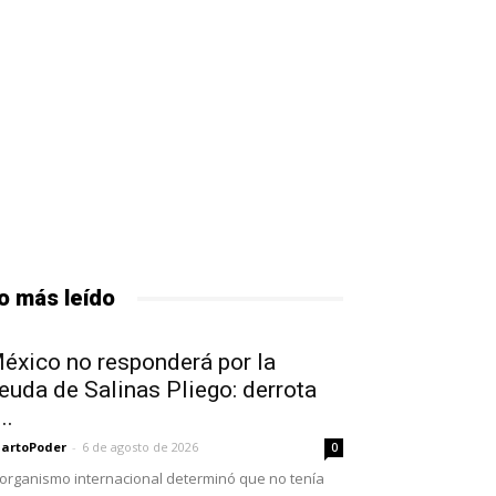
o más leído
éxico no responderá por la
euda de Salinas Pliego: derrota
..
artoPoder
-
6 de agosto de 2026
0
 organismo internacional determinó que no tenía