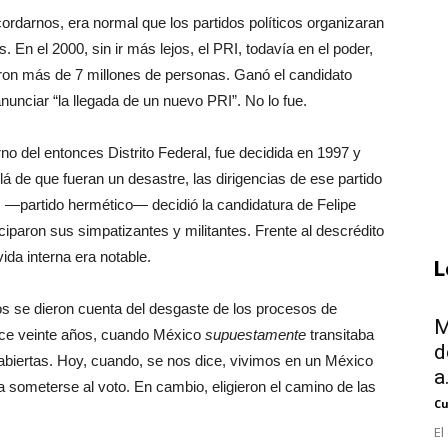
ordarnos, era normal que los partidos políticos organizaran
. En el 2000, sin ir más lejos, el PRI, todavía en el poder,
paron más de 7 millones de personas. Ganó el candidato
anunciar “la llegada de un nuevo PRI”. No lo fue.
rno del entonces Distrito Federal, fue decidida en 1997 y
á de que fueran un desastre, las dirigencias de ese partido
N —partido hermético— decidió la candidatura de Felipe
ciparon sus simpatizantes y militantes. Frente al descrédito
vida interna era notable.
L
dos se dieron cuenta del desgaste de los procesos de
M
ace veinte años, cuando México
supuestamente
transitaba
d
 abiertas. Hoy, cuando, se nos dice, vivimos en un México
a.
 a someterse al voto. En cambio, eligieron el camino de las
Cu
El