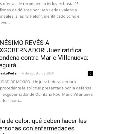
s ofertas de recompensa incluyen hasta 25
llones de dólares por Juan Carlos Valencia
nzález, alias “El Pelón”, identificado como el
evo...
NÉSIMO REVÉS A
XGOBERNADOR: Juez ratifica
ondena contra Mario Villanueva;
eguirá...
artoPoder
-
6 de agosto de 2026
0
UDAD DE MÉXICO.- Un juez federal declaró
procedente la solicitud presentada por la defensa
l exgobernador de Quintana Roo, Mario Villanueva
drid, para...
la de calor: qué deben hacer las
ersonas con enfermedades