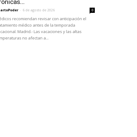
rónicas...
artoPoder
-
6 de agosto de 2026
0
dicos recomiendan revisar con anticipación el
atamiento médico antes de la temporada
cacional. Madrid.- Las vacaciones y las altas
mperaturas no afectan a...