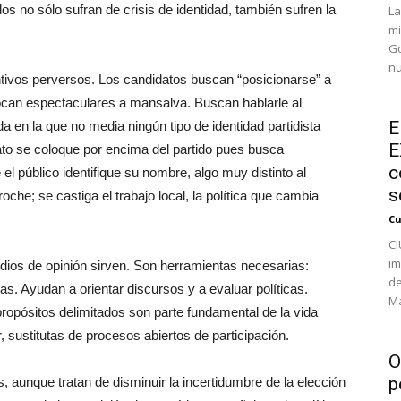
os no sólo sufran de crisis de identidad, también sufren la
La
mi
Go
nu
tivos perversos. Los candidatos buscan “posicionarse” a
olocan espectaculares a mansalva. Buscan hablarle al
E
da en la que no media ningún tipo de identidad partidista
E
dato se coloque por encima del partido pues busca
c
 el público identifique su nombre, algo muy distinto al
s
oche; se castiga el trabajo local, la política que cambia
Cu
CI
im
dios de opinión sirven. Son herramientas necesarias:
de
as. Ayudan a orientar discursos y a evaluar políticas.
Ma
ropósitos delimitados son parte fundamental de la vida
 sustitutas de procesos abiertos de participación.
O
p
aunque tratan de disminuir la incertidumbre de la elección