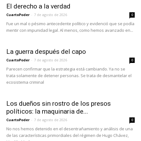
El derecho a la verdad
CuartoPoder
-
7 de agosto de 2026
0
Fue un mal o pésimo antecedente político y evidenció que se podía
mentir con impunidad legal. Al menos, como hemos avanzado en...
La guerra después del capo
CuartoPoder
-
7 de agosto de 2026
0
Parecen confirmar que la estrategia está cambiando. Ya no se
trata solamente de detener personas. Se trata de desmantelar el
ecosistema criminal
Los dueños sin rostro de los presos
políticos: la maquinaria de...
CuartoPoder
-
7 de agosto de 2026
0
No nos hemos detenido en el desentrañamiento y análisis de una
de las características primordiales del régimen de Hugo Chávez,