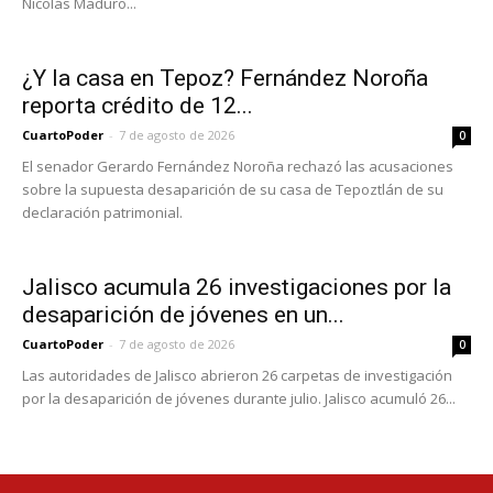
Nicolás Maduro...
¿Y la casa en Tepoz? Fernández Noroña
reporta crédito de 12...
CuartoPoder
-
7 de agosto de 2026
0
El senador Gerardo Fernández Noroña rechazó las acusaciones
sobre la supuesta desaparición de su casa de Tepoztlán de su
declaración patrimonial.
Jalisco acumula 26 investigaciones por la
desaparición de jóvenes en un...
CuartoPoder
-
7 de agosto de 2026
0
Las autoridades de Jalisco abrieron 26 carpetas de investigación
por la desaparición de jóvenes durante julio. Jalisco acumuló 26...