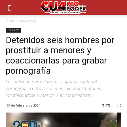
Inicio
Policíacas
Policíacas
Detenidos seis hombres por
prostituir a menores y
coaccionarlas para grabar
pornografía
Las utilizada para elaborar y difundir material
pornográfico a través de mensajería instantánea,
identificándose a más de 200 compradores
29 de febrero de 2024
472
0