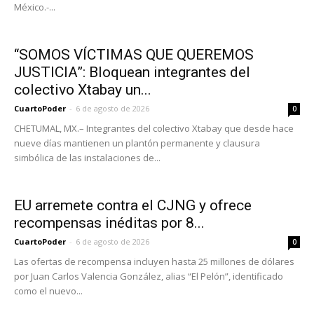
México.-...
“SOMOS VÍCTIMAS QUE QUEREMOS
JUSTICIA”: Bloquean integrantes del
colectivo Xtabay un...
CuartoPoder
-
6 de agosto de 2026
0
CHETUMAL, MX.– Integrantes del colectivo Xtabay que desde hace
nueve días mantienen un plantón permanente y clausura
simbólica de las instalaciones de...
EU arremete contra el CJNG y ofrece
recompensas inéditas por 8...
CuartoPoder
-
6 de agosto de 2026
0
Las ofertas de recompensa incluyen hasta 25 millones de dólares
por Juan Carlos Valencia González, alias “El Pelón”, identificado
como el nuevo...