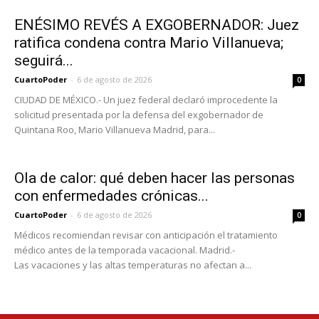
ENÉSIMO REVÉS A EXGOBERNADOR: Juez
ratifica condena contra Mario Villanueva;
seguirá...
CuartoPoder
-
6 de agosto de 2026
0
CIUDAD DE MÉXICO.- Un juez federal declaró improcedente la
solicitud presentada por la defensa del exgobernador de
Quintana Roo, Mario Villanueva Madrid, para...
Ola de calor: qué deben hacer las personas
con enfermedades crónicas...
CuartoPoder
-
6 de agosto de 2026
0
Médicos recomiendan revisar con anticipación el tratamiento
médico antes de la temporada vacacional. Madrid.-
Las vacaciones y las altas temperaturas no afectan a...