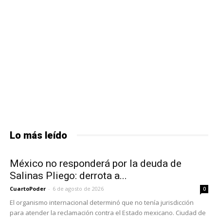
Lo más leído
México no responderá por la deuda de
Salinas Pliego: derrota a...
CuartoPoder
-
6 de agosto de 2026
0
El organismo internacional determinó que no tenía jurisdicción
para atender la reclamación contra el Estado mexicano. Ciudad de