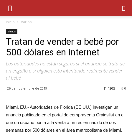
Inicio
Varios
Varios
Tratan de vender a bebé por
500 dólares en internet
Las autoridades no están seguras si el anuncio se trata de
un engaño o si alguien está intentando realmente vender
al bebé
26 de noviembre de 2019
1205
0
Miami, EU.- Autoridades de Florida (EE.UU.) investigan un
anuncio publicado en el portal de compraventa Craigslist en el
que un usuario ponía a la venta a un recién nacido de dos
semanas por 500 dólares en el área metropolitana de Miami,