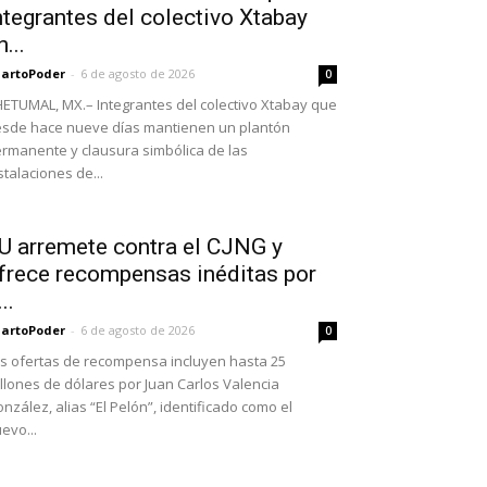
ntegrantes del colectivo Xtabay
n...
artoPoder
-
6 de agosto de 2026
0
ETUMAL, MX.– Integrantes del colectivo Xtabay que
sde hace nueve días mantienen un plantón
rmanente y clausura simbólica de las
stalaciones de...
U arremete contra el CJNG y
frece recompensas inéditas por
..
artoPoder
-
6 de agosto de 2026
0
s ofertas de recompensa incluyen hasta 25
llones de dólares por Juan Carlos Valencia
nzález, alias “El Pelón”, identificado como el
evo...