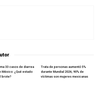
utor
rma 33 casos de diarrea
Trata de personas aumentó 5%
n México: ¿Qué estado
durante Mundial 2026; 90% de
l brote?
víctimas son mujeres mexicanas