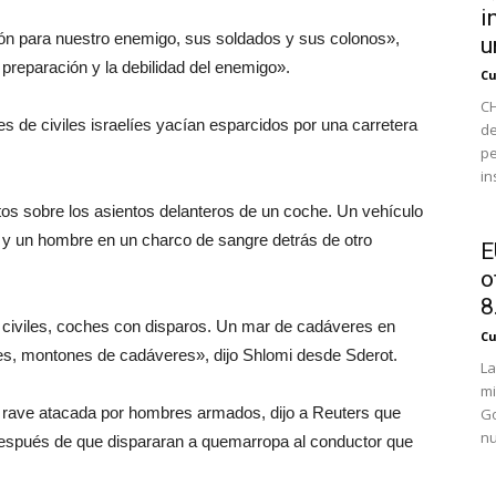
i
ción para nuestro enemigo, sus soldados y sus colonos»,
u
 preparación y la debilidad del enemigo».
Cu
CH
es de civiles israelíes yacían esparcidos por una carretera
de
pe
in
s sobre los asientos delanteros de un coche. Un vehículo
r y un hombre en un charco de sangre detrás de otro
E
o
8.
, civiles, coches con disparos. Un mar de cadáveres en
Cu
gares, montones de cadáveres», dijo Shlomi desde Sderot.
La
mi
 rave atacada por hombres armados, dijo a Reuters que
Go
nu
después de que dispararan a quemarropa al conductor que