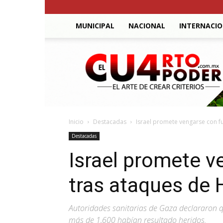
MUNICIPAL
NACIONAL
INTERNACI
El
Cuarto
Poder
Inicio
Destacadas
Israel promete vengarse con f
Destacadas
Israel promete v
tras ataques de
Autoridades sanitarias de Gaza declararon 
más de 1,600 habían resultado heridos.