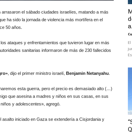
M
s
arrasaron el sábado ciudades israelíes, matando a más
d
e ha sido la jornada de violencia más mortífera en el
a.
ace 50 años.
Cu
El
 los ataques y enfrentamientos que tuvieron lugar en más
ju
s autoridades sanitarias informaron de más de 230 fallecidos
Es
gro»
, dijo el primer ministro israelí,
Benjamin Netanyahu
.
aremos esta guerra, pero el precio es demasiado alto (…)
igo que asesina a madres y niños en sus casas, en sus
niños y adolescentes», agregó.
l asalto iniciado en Gaza se extendería a Cisjordania y
“
Q