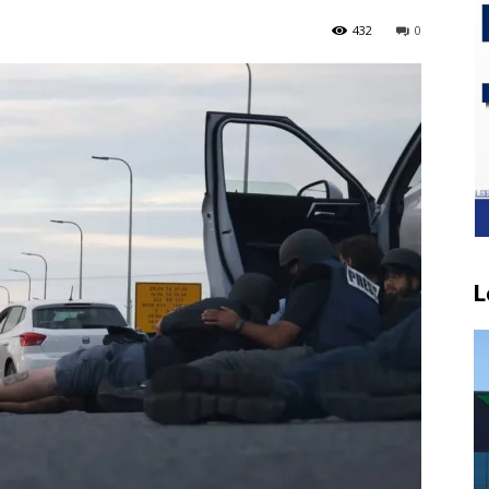
432
0
L