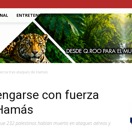
ONAL
ENTRETENIMIENTO
uerza tras ataques de Hamás
engarse con fuerza
 Hamás
que 232 palestinos habían muerto en ataques aéreos y