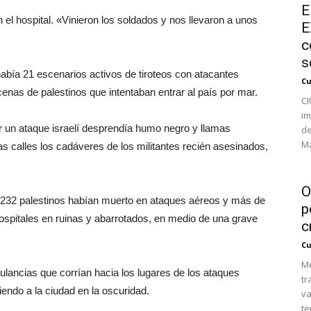
E
 el hospital. «Vinieron los soldados y nos llevaron a unos
E
c
s
había 21 escenarios activos de tiroteos con atacantes
Cu
enas de palestinos que intentaban entrar al país por mar.
CI
im
r un ataque israelí desprendía humo negro y llamas
de
Ma
as calles los cadáveres de los militantes recién asesinados,
O
 232 palestinos habían muerto en ataques aéreos y más de
p
hospitales en ruinas y abarrotados, en medio de una grave
c
Cu
Mé
ulancias que corrían hacia los lugares de los ataques
tr
iendo a la ciudad en la oscuridad.
va
te