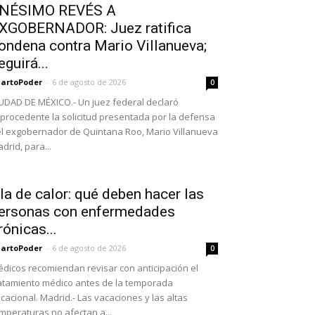
NÉSIMO REVÉS A
XGOBERNADOR: Juez ratifica
ondena contra Mario Villanueva;
eguirá...
artoPoder
-
6 de agosto de 2026
0
UDAD DE MÉXICO.- Un juez federal declaró
procedente la solicitud presentada por la defensa
l exgobernador de Quintana Roo, Mario Villanueva
drid, para...
la de calor: qué deben hacer las
ersonas con enfermedades
rónicas...
artoPoder
-
6 de agosto de 2026
0
dicos recomiendan revisar con anticipación el
atamiento médico antes de la temporada
cacional. Madrid.- Las vacaciones y las altas
mperaturas no afectan a...