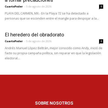
CuartoPoder
-
5 de agosto de 2026
0
PLAYA DEL CARMEN, MX.- En la Playa 72 se ha detectado a
personas que se esconden entre el mangle para despojar a la...
El heredero del obradorato
CuartoPoder
-
5 de agosto de 2026
0
Andrés Manuel López Beltrán, mejor conocido como Andy, inició de
facto su propia campaña política, sin reparar en que la legislación
electoral...
SOBRE NOSOTROS