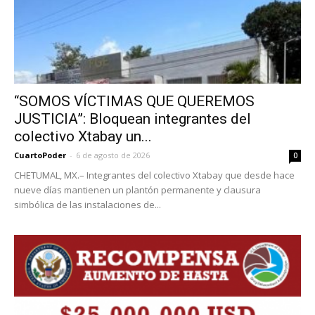
“SOMOS VÍCTIMAS QUE QUEREMOS
JUSTICIA”: Bloquean integrantes del
colectivo Xtabay un...
CuartoPoder
-
6 de agosto de 2026
0
CHETUMAL, MX.– Integrantes del colectivo Xtabay que desde hace
nueve días mantienen un plantón permanente y clausura
simbólica de las instalaciones de...