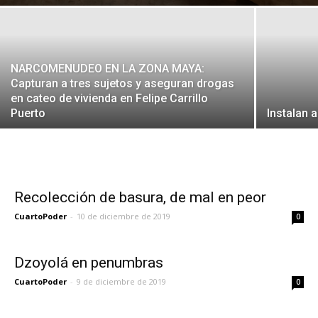
NARCOMENUDEO EN LA ZONA MAYA:
Capturan a tres sujetos y aseguran drogas
en cateo de vivienda en Felipe Carrillo
Puerto
Instalan 
Recolección de basura, de mal en peor
CuartoPoder
-
10 de diciembre de 2019
0
Dzoyolá en penumbras
CuartoPoder
-
9 de diciembre de 2019
0