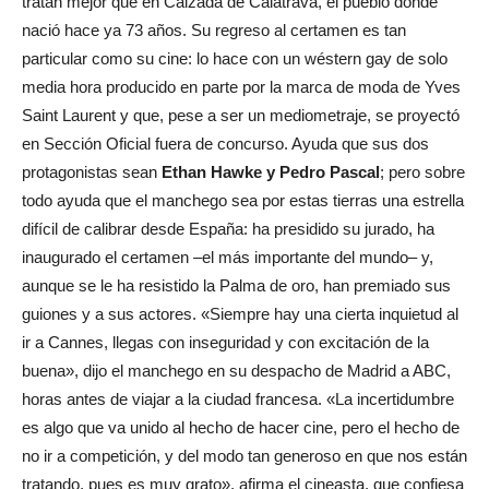
tratan mejor que en Calzada de Calatrava, el pueblo donde
nació hace ya 73 años. Su regreso al certamen es tan
particular como su cine: lo hace con un wéstern gay de solo
media hora producido en parte por la marca de moda de Yves
Saint Laurent y que, pese a ser un mediometraje, se proyectó
en Sección Oficial fuera de concurso. Ayuda que sus dos
protagonistas sean
Ethan Hawke y Pedro Pascal
; pero sobre
todo ayuda que el manchego sea por estas tierras una estrella
difícil de calibrar desde España: ha presidido su jurado, ha
inaugurado el certamen –el más importante del mundo– y,
aunque se le ha resistido la Palma de oro, han premiado sus
guiones y a sus actores. «Siempre hay una cierta inquietud al
ir a Cannes, llegas con inseguridad y con excitación de la
buena», dijo el manchego en su despacho de Madrid a ABC,
horas antes de viajar a la ciudad francesa. «La incertidumbre
es algo que va unido al hecho de hacer cine, pero el hecho de
no ir a competición, y del modo tan generoso en que nos están
tratando, pues es muy grato», afirma el cineasta, que confiesa