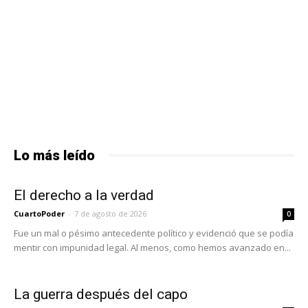
Lo más leído
El derecho a la verdad
CuartoPoder
-
7 de agosto de 2026
0
Fue un mal o pésimo antecedente político y evidenció que se podía
mentir con impunidad legal. Al menos, como hemos avanzado en...
La guerra después del capo