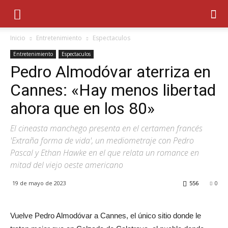
Inicio
Entretenimiento
Espectaculos
Entretenimiento
Espectaculos
Pedro Almodóvar aterriza en
Cannes: «Hay menos libertad
ahora que en los 80»
El cineasta manchego presenta en el certamen francés
'Extraña forma de vida', un mediometraje con Pedro
Pascal y Ethan Hawke en el que relata un romance en
mitad del viejo oeste americano
19 de mayo de 2023
556
0
Vuelve Pedro Almodóvar a Cannes, el único sitio donde le