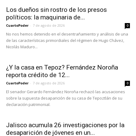
Los dueños sin rostro de los presos
políticos: la maquinaria de...
CuartoPoder
-
7 de agosto de 2026
0
No nos hemos detenido en el desentrañamiento y análisis de una
de las características primordiales del régimen de Hugo Chávez,
Nicolás Maduro...
¿Y la casa en Tepoz? Fernández Noroña
reporta crédito de 12...
CuartoPoder
-
7 de agosto de 2026
0
El senador Gerardo Fernández Noroña rechazó las acusaciones
sobre la supuesta desaparición de su casa de Tepoztlán de su
declaración patrimonial.
Jalisco acumula 26 investigaciones por la
desaparición de jóvenes en un...