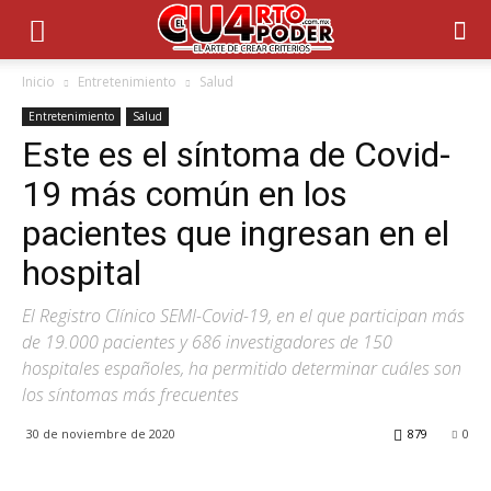
Inicio
Entretenimiento
Salud
Entretenimiento
Salud
Este es el síntoma de Covid-
19 más común en los
pacientes que ingresan en el
hospital
El Registro Clínico SEMI-Covid-19, en el que participan más
de 19.000 pacientes y 686 investigadores de 150
hospitales españoles, ha permitido determinar cuáles son
los síntomas más frecuentes
30 de noviembre de 2020
879
0