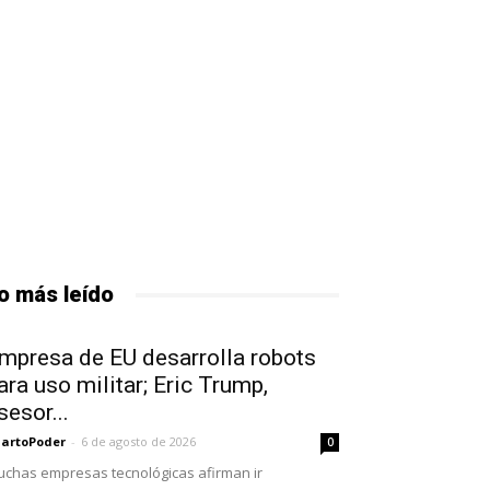
o más leído
mpresa de EU desarrolla robots
ara uso militar; Eric Trump,
sesor...
artoPoder
-
6 de agosto de 2026
0
chas empresas tecnológicas afirman ir