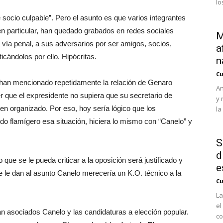
lo
socio culpable”. Pero el asunto es que varios integrantes
en particular, han quedado grabados en redes sociales
M
vía penal, a sus adversarios por ser amigos, socios,
a
cándolos por ello. Hipócritas.
n
Cu
 han mencionado repetidamente la relación de Genaro
An
 que el expresidente no supiera que su secretario de
y 
en organizado. Por eso, hoy sería lógico que los
la
edo flamígero esa situación, hiciera lo mismo con “Canelo” y
S
d
ue se le pueda criticar a la oposición será justificado y
e
 que le dan al asunto Canelo merecería un K.O. técnico a la
Cu
La
el
n asociados Canelo y las candidaturas a elección popular.
co