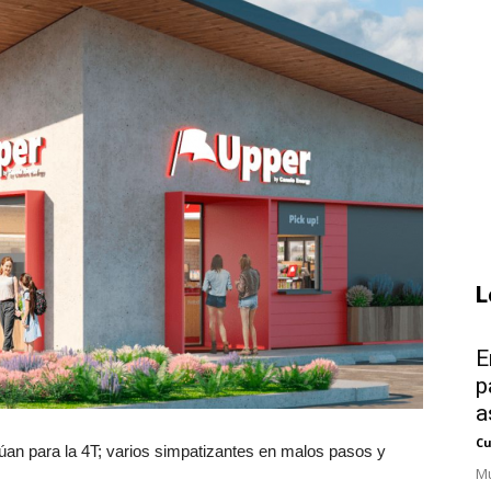
L
E
p
a
Cu
an para la 4T; varios simpatizantes en malos pasos y
Mu