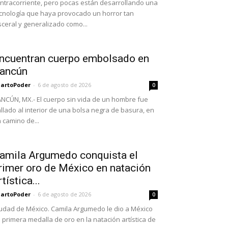
ntracorriente, pero pocas están desarrollando una
cnología que haya provocado un horror tan
sceral y generalizado como...
ncuentran cuerpo embolsado en
ancún
artoPoder
-
6 de agosto de 2026
0
NCÚN, MX.- El cuerpo sin vida de un hombre fue
llado al interior de una bolsa negra de basura, en
 camino de...
amila Argumedo conquista el
rimer oro de México en natación
rtística...
artoPoder
-
6 de agosto de 2026
0
udad de México. Camila Argumedo le dio a México
 primera medalla de oro en la natación artística de