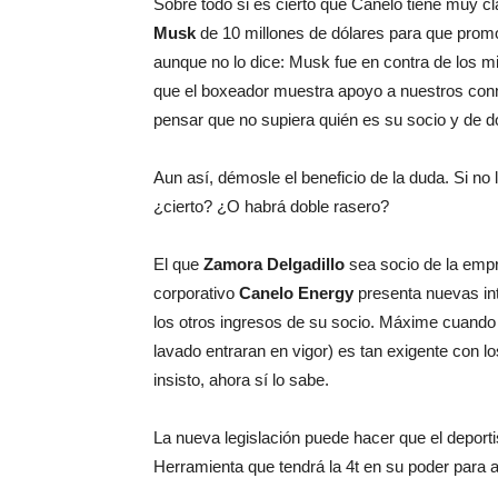
Sobre todo si es cierto que Canelo tiene muy c
Musk
de 10 millones de dólares para que promo
aunque no lo dice: Musk fue en contra de los 
que el boxeador muestra apoyo a nuestros conn
pensar que no supiera quién es su socio y de dó
Aun así, démosle el beneficio de la duda. Si no
¿cierto? ¿O habrá doble rasero?
El que
Zamora Delgadillo
sea socio de la emp
corporativo
Canelo Energy
presenta nuevas int
los otros ingresos de su socio. Máxime cuando
lavado entraran en vigor) es tan exigente con l
insisto, ahora sí lo sabe.
La nueva legislación puede hacer que el deportis
Herramienta que tendrá la 4t en su poder para 