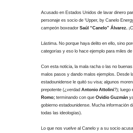
Acusado en Estados Unidos de lavar dinero p
personaje es socio de ‘Upper, by Canelo Energy
campeón boxeador
Saúl “Canelo” Álvarez.
¡C
Lástima. No porque haya delito en ello, sino po
categorías y eso lo hace ejemplo para miles de
Con esta noticia, la mala racha o las no buena
malos pasos y dando malos ejemplos. Desde la 
estadounidense le quitó su visa; algunos moren
prepotente (¿verdad
Antonio Attolini
?); luego 
Romo;
terminando con que
Ovidio Guzmán
y
gobierno estadounidense. Mucha información da
todas las ideologías).
Lo que nos vuelve al Canelo y a su socio acusa