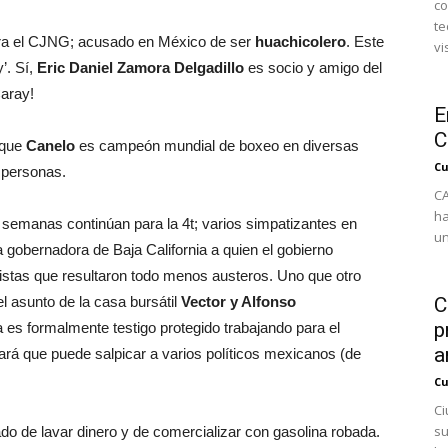
co
te
ara el CJNG; acusado en México de ser
huachicolero
. Este
vi
’. Sí,
Eric Daniel Zamora Delgadillo
es socio y amigo del
aray!
E
C
rque
Canelo
es campeón mundial de boxeo en diversas
Cu
 personas.
CA
ha
s semanas continúan para la 4t; varios simpatizantes en
un
gobernadora de Baja California a quien el gobierno
istas que resultaron todo menos austeros. Uno que otro
el asunto de la casa bursátil
Vector y Alfonso
C
p
a es formalmente testigo protegido trabajando para el
a
rá que puede salpicar a varios políticos mexicanos (de
Cu
Ci
su
do de lavar dinero y de comercializar con gasolina robada.