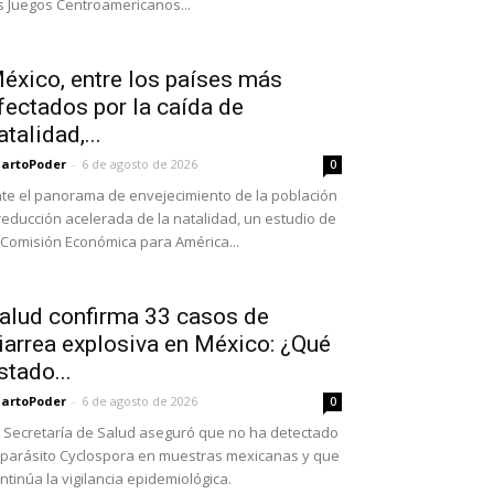
s Juegos Centroamericanos...
éxico, entre los países más
fectados por la caída de
atalidad,...
artoPoder
-
6 de agosto de 2026
0
te el panorama de envejecimiento de la población
reducción acelerada de la natalidad, un estudio de
 Comisión Económica para América...
alud confirma 33 casos de
iarrea explosiva en México: ¿Qué
stado...
artoPoder
-
6 de agosto de 2026
0
 Secretaría de Salud aseguró que no ha detectado
 parásito Cyclospora en muestras mexicanas y que
ntinúa la vigilancia epidemiológica.