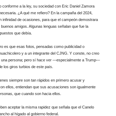
o conforme a la ley, su sociedad con Eric Daniel Zamora
nnecesaria. ¿A qué me refiero? En la campaña del 2024,
n infinidad de ocasiones, para que el campeón demostrara
 buenos amigos. Algunas lenguas señalan que fue la
mpuestos que debía.
aro es que esas fotos, pensadas como publicidad o
huachicolero y a un integrante del CJNG. Y conste, no creo
e una persona; pero sí hace ver —especialmente a Trump—
 los giros turbios de este país.
ienes siempre son tan rápidos en primero acusar y
on ellos, entiendan que sus acusaciones son igualmente
personas, que cuando son hacia ellos.
eben aceptar la misma rapidez que señala que el Canelo
ncho al hígado al gobierno federal.