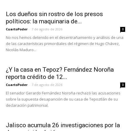
Los dueños sin rostro de los presos
políticos: la maquinaria de...
CuartoPoder
-
7 de agosto de 2026
0
No nos hemos detenido en el desentrañamiento y análisis de una
de las características primordiales del régimen de Hugo Chávez,
Nicolás Maduro...
¿Y la casa en Tepoz? Fernández Noroña
reporta crédito de 12...
CuartoPoder
-
7 de agosto de 2026
0
El senador Gerardo Fernández Noroña rechazó las acusaciones
sobre la supuesta desaparición de su casa de Tepoztlán de su
declaración patrimonial.
Jalisco acumula 26 investigaciones por la