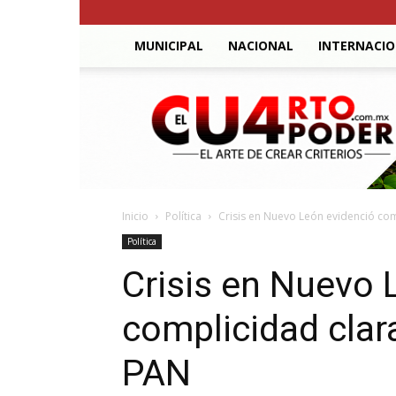
MUNICIPAL
NACIONAL
INTERNACI
El
Cuarto
Poder
Inicio
Política
Crisis en Nuevo León evidenció co
Política
Crisis en Nuevo 
complicidad clar
PAN