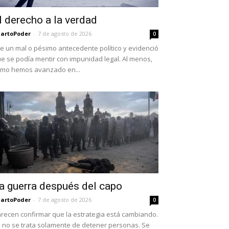
l derecho a la verdad
artoPoder
-
7 de agosto de 2026
0
e un mal o pésimo antecedente político y evidenció
e se podía mentir con impunidad legal. Al menos,
mo hemos avanzado en...
a guerra después del capo
artoPoder
-
7 de agosto de 2026
0
recen confirmar que la estrategia está cambiando.
 no se trata solamente de detener personas. Se