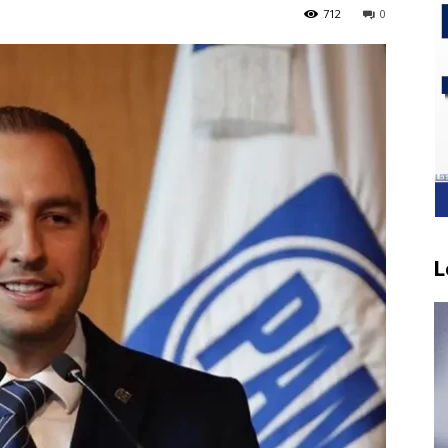
712
0
L