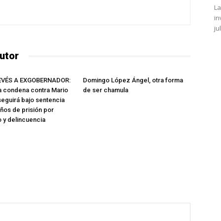
La
in
ju
utor
EVÉS A EXGOBERNADOR:
Domingo López Ángel, otra forma
ca condena contra Mario
de ser chamula
 seguirá bajo sentencia
años de prisión por
o y delincuencia