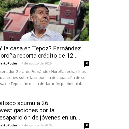
Y la casa en Tepoz? Fernández
oroña reporta crédito de 12...
artoPoder
-
7 de agosto de 2026
0
 senador Gerardo Fernández Noroña rechazó las
usaciones sobre la supuesta desaparición de su
sa de Tepoztlán de su declaración patrimonial.
alisco acumula 26
nvestigaciones por la
esaparición de jóvenes en un...
artoPoder
-
7 de agosto de 2026
0