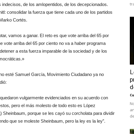
tr
 indecisos, de los amlopentidos, de los decepcionados.
l: consolidar la fuerza que tiene cada uno de los partidos
o Marko Cortés.
ar, vamos a ganar. El reto es que vote arriba del 65 por
e vote arriba del 65 por ciento no va a haber programa
etener a esta fuerza imparable de la sociedad y de los
emocráticas.»
L
a no esté Samuel García, Movimiento Ciudadano ya no
p
dió:
d
Cu
e quedaron vulgarmente evidenciados en su acuerdo con
No
stos, pero el más molesto de todo esto es López
an
 Sheinbaum, porque se les cayó su corcholata para dividir
de
tiendo que se moleste Sheinbaum, pero la ley es la ley”.