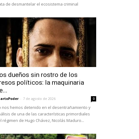
ata de desmantelar el ecosistema criminal
os dueños sin rostro de los
resos políticos: la maquinaria
e...
artoPoder
-
7 de agosto de 2026
0
 nos hemos detenido en el desentrañamiento y
álisis de una de las características primordiales
l régimen de Hugo Chávez, Nicolás Maduro...