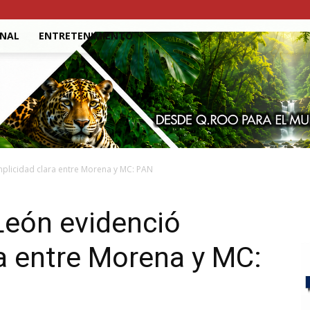
ONAL
ENTRETENIMIENTO
mplicidad clara entre Morena y MC: PAN
León evidenció
a entre Morena y MC: