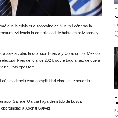
E
Cu
Fu
irmó que la crisis que sobrevino en Nuevo León tras la
qu
ernatura evidenció la complicidad de había entre Morena y
co
dia sale a votar, la coalición Fuerza y Corazón por México
a elección Presidencial de 2024, sobre todo a raíz de que a
dir el voto opositor”.
o León evidenció esta complicidad clara, este acuerdo
L
ernador Samuel García haya desistido de buscar
Cu
 oportunidad a Xóchitl Gálvez.
Pa
Ya