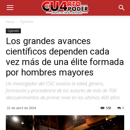
Inicio
Opinión
Opinión
Los grandes avances
científicos dependen cada
vez más de una élite formada
por hombres mayores
Un investigador del CSIC analiza la edad, género,
formación y procedencia de los autores de más de 700
descubrimientos de primer nivel en los últimos 400 años
22 de abril de 2024
558
0