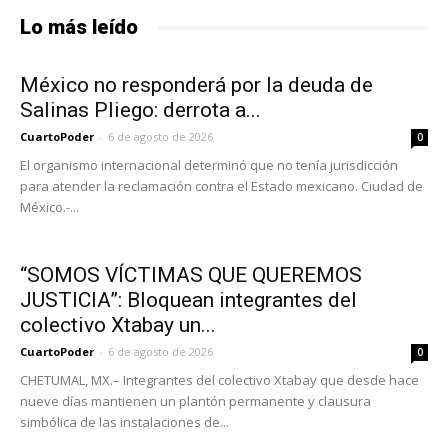
Lo más leído
México no responderá por la deuda de
Salinas Pliego: derrota a...
CuartoPoder
-
6 de agosto de 2026
0
El organismo internacional determinó que no tenía jurisdicción
para atender la reclamación contra el Estado mexicano. Ciudad de
México.-...
“SOMOS VÍCTIMAS QUE QUEREMOS
JUSTICIA”: Bloquean integrantes del
colectivo Xtabay un...
CuartoPoder
-
6 de agosto de 2026
0
CHETUMAL, MX.– Integrantes del colectivo Xtabay que desde hace
nueve días mantienen un plantón permanente y clausura
simbólica de las instalaciones de...