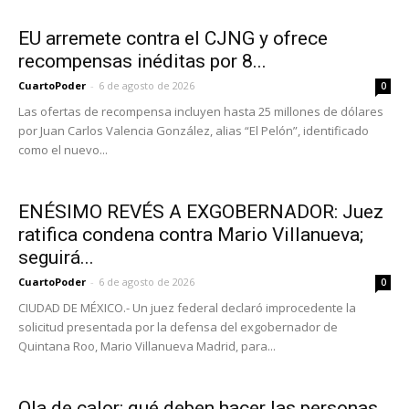
EU arremete contra el CJNG y ofrece
recompensas inéditas por 8...
CuartoPoder
-
6 de agosto de 2026
0
Las ofertas de recompensa incluyen hasta 25 millones de dólares
por Juan Carlos Valencia González, alias “El Pelón”, identificado
como el nuevo...
ENÉSIMO REVÉS A EXGOBERNADOR: Juez
ratifica condena contra Mario Villanueva;
seguirá...
CuartoPoder
-
6 de agosto de 2026
0
CIUDAD DE MÉXICO.- Un juez federal declaró improcedente la
solicitud presentada por la defensa del exgobernador de
Quintana Roo, Mario Villanueva Madrid, para...
Ola de calor: qué deben hacer las personas