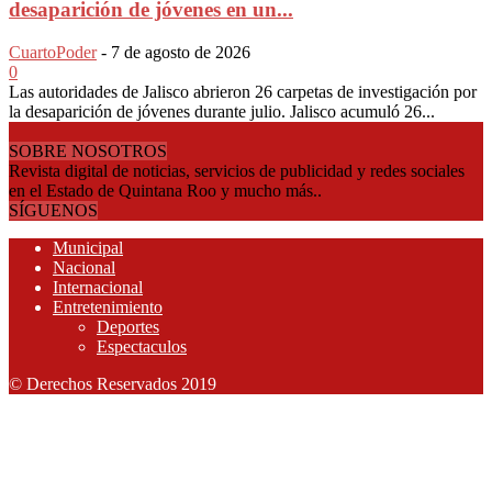
desaparición de jóvenes en un...
CuartoPoder
-
7 de agosto de 2026
0
Las autoridades de Jalisco abrieron 26 carpetas de investigación por
la desaparición de jóvenes durante julio. Jalisco acumuló 26...
SOBRE NOSOTROS
Revista digital de noticias, servicios de publicidad y redes sociales
en el Estado de Quintana Roo y mucho más..
SÍGUENOS
Municipal
Nacional
Internacional
Entretenimiento
Deportes
Espectaculos
© Derechos Reservados 2019