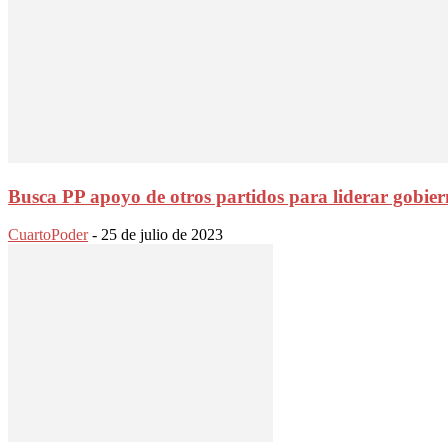
Busca PP apoyo de otros partidos para liderar gobie
CuartoPoder
-
25 de julio de 2023