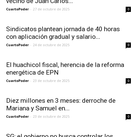
vecino de Juan Carlos...
CuartoPoder
-
27 de octubre de 2025
0
Sindicatos plantean jornada de 40 horas
con aplicación gradual y salario...
CuartoPoder
-
24 de octubre de 2025
0
El huachicol fiscal, herencia de la reforma
energética de EPN
CuartoPoder
-
23 de octubre de 2025
0
Diez millones en 3 meses: derroche de
Mariana y Samuel en...
CuartoPoder
-
23 de octubre de 2025
0
SG: el gobierno no busca controlar los