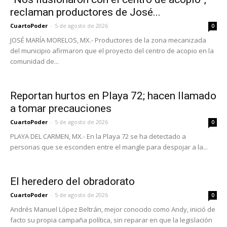
reclaman productores de José...
CuartoPoder
-
5 de agosto de 2026
0
JOSÉ MARÍA MORELOS, MX.- Productores de la zona mecanizada
del municipio afirmaron que el proyecto del centro de acopio en la
comunidad de...
Reportan hurtos en Playa 72; hacen llamado
a tomar precauciones
CuartoPoder
-
5 de agosto de 2026
0
PLAYA DEL CARMEN, MX.- En la Playa 72 se ha detectado a
personas que se esconden entre el mangle para despojar a la...
El heredero del obradorato
CuartoPoder
-
5 de agosto de 2026
0
Andrés Manuel López Beltrán, mejor conocido como Andy, inició de
facto su propia campaña política, sin reparar en que la legislación