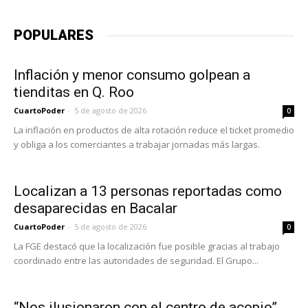
POPULARES
Inflación y menor consumo golpean a
tienditas en Q. Roo
CuartoPoder
-
5 de agosto de 2026
0
La inflación en productos de alta rotación reduce el ticket promedio
y obliga a los comerciantes a trabajar jornadas más largas.
Localizan a 13 personas reportadas como
desaparecidas en Bacalar
CuartoPoder
-
5 de agosto de 2026
0
La FGE destacó que la localización fue posible gracias al trabajo
coordinado entre las autoridades de seguridad. El Grupo...
“Nos ilusionaron con el centro de acopio”,