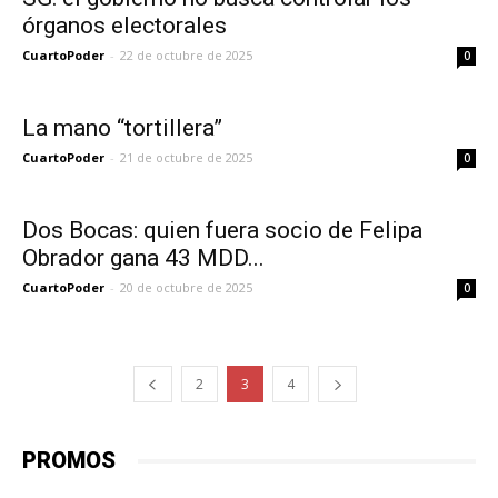
órganos electorales
CuartoPoder
-
22 de octubre de 2025
0
La mano “tortillera”
CuartoPoder
-
21 de octubre de 2025
0
Dos Bocas: quien fuera socio de Felipa
Obrador gana 43 MDD...
CuartoPoder
-
20 de octubre de 2025
0
2
3
4
PROMOS