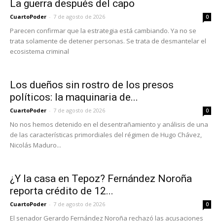
La guerra después del capo
CuartoPoder
-
7 de agosto de 2026
0
Parecen confirmar que la estrategia está cambiando. Ya no se
trata solamente de detener personas. Se trata de desmantelar el
ecosistema criminal
Los dueños sin rostro de los presos
políticos: la maquinaria de...
CuartoPoder
-
7 de agosto de 2026
0
No nos hemos detenido en el desentrañamiento y análisis de una
de las características primordiales del régimen de Hugo Chávez,
Nicolás Maduro...
¿Y la casa en Tepoz? Fernández Noroña
reporta crédito de 12...
CuartoPoder
-
7 de agosto de 2026
0
El senador Gerardo Fernández Noroña rechazó las acusaciones